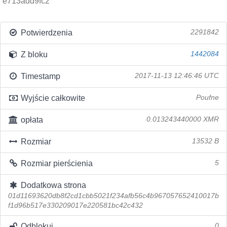
e713add9fc2
Potwierdzenia
2291842
Z bloku
1442084
Timestamp
2017-11-13 12:46:46 UTC
Wyjście całkowite
Poufne
opłata
0.013243440000 XMR
Rozmiar
13532 B
Rozmiar pierścienia
5
Dodatkowa strona
01d11693620db8f2cd1cbb5021f234afb56c4b967057652410017b
f1d96b517e330209017e220581bc42c432
Odblokuj
0