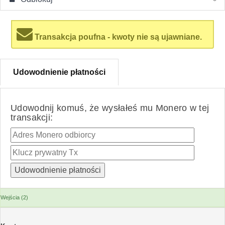
Transakcja poufna - kwoty nie są ujawniane.
Udowodnienie płatności
Udowodnij komuś, że wysłałeś mu Monero w tej
transakcji:
Wejścia (2)