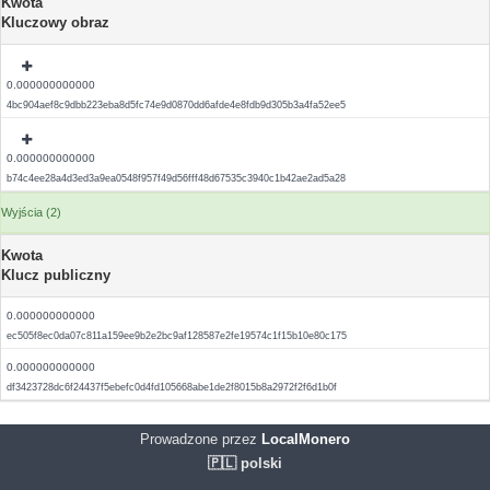
Kwota
Kluczowy obraz
0.000000000000
4bc904aef8c9dbb223eba8d5fc74e9d0870dd6afde4e8fdb9d305b3a4fa52ee5
0.000000000000
b74c4ee28a4d3ed3a9ea0548f957f49d56fff48d67535c3940c1b42ae2ad5a28
Wyjścia (2)
Kwota
Klucz publiczny
0.000000000000
ec505f8ec0da07c811a159ee9b2e2bc9af128587e2fe19574c1f15b10e80c175
0.000000000000
df3423728dc6f24437f5ebefc0d4fd105668abe1de2f8015b8a2972f2f6d1b0f
Prowadzone przez
LocalMonero
🇵🇱 polski