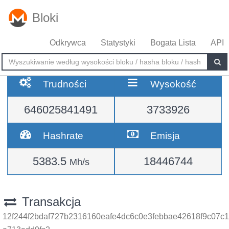
Bloki
Odkrywca
Statystyki
Bogata Lista
API
Trudności
Wysokość
646025841491
3733926
Hashrate
Emisja
5383.5
18446744
Mh/s
Transakcja
12f244f2bdaf727b2316160eafe4dc6c0e3febbae42618f9c07c1