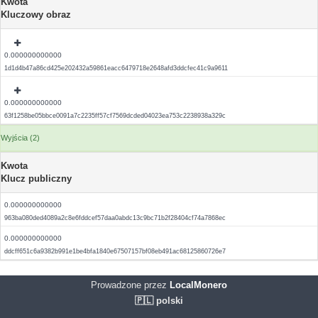
Kwota
Kluczowy obraz
0.000000000000
1d1d4b47a86cd425e202432a59861eacc6479718e2648afd3ddcfec41c9a9611
0.000000000000
63f1258be05bbce0091a7c2235ff57cf7569dcded04023ea753c2238938a329c
Wyjścia (2)
Kwota
Klucz publiczny
0.000000000000
963ba080ded4089a2c8e6fddcef57daa0abdc13c9bc71b2f28404cf74a7868ec
0.000000000000
ddcff651c6a9382b991e1be4bfa1840e67507157bf08eb491ac68125860726e7
Prowadzone przez
LocalMonero
🇵🇱 polski