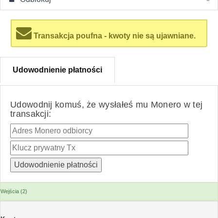
Transakcja poufna - kwoty nie są ujawniane.
Udowodnienie płatności
Udowodnij komuś, że wysłałeś mu Monero w tej
transakcji:
Wejścia (2)