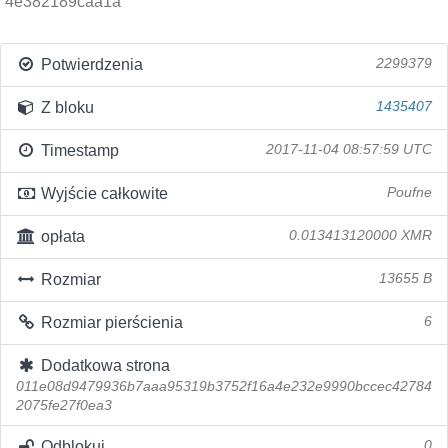
4e382189caa1a
Potwierdzenia
2299379
Z bloku
1435407
Timestamp
2017-11-04 08:57:59 UTC
Wyjście całkowite
Poufne
opłata
0.013413120000 XMR
Rozmiar
13655 B
Rozmiar pierścienia
6
Dodatkowa strona
011e08d9479936b7aaa95319b3752f16a4e232e9990bccec42784
2075fe27f0ea3
Odblokuj
0