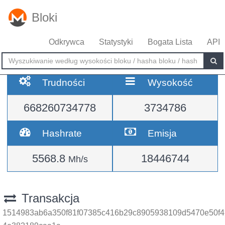
Bloki
Odkrywca
Statystyki
Bogata Lista
API
Trudności
Wysokość
668260734778
3734786
Hashrate
Emisja
5568.8
18446744
Mh/s
Transakcja
1514983ab6a350f81f07385c416b29c8905938109d5470e50f4