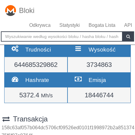
Bloki
Odkrywca
Statystyki
Bogata Lista
API
Trudności
Wysokość
644685329862
3734863
Hashrate
Emisja
5372.4
18446744
Mh/s
Transakcja
158c63af057b064dc5706cf09526ed0101f1998972b2a851374