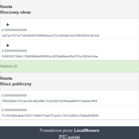
Kwota
Kluczowy obraz
0.000000000000
2a57ae7537af77de92fb9079306f6ebeec671cb042d9c0a1478623023c59c63d
0.000000000000
6169220273bbfc719bf68b8eb60df561bc8f25a6b8abe5fbd757ec92b5e414ae
Wyjścia (2)
Kwota
Klucz publiczny
0.000000000000
789110bb4cf71f1aec04c482e889c7141b22b701294ada6bf97f71ba64a78ff4
0.000000000000
57cf97a95ea8a6c5345772484077ba87f72a2dc1787cb29f51e704d0a95d9f56
Prowadzone przez
LocalMonero
🇵🇱 polski