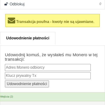
Odblokuj
0
Transakcja poufna - kwoty nie są ujawniane.
Udowodnienie płatności
Udowodnij komuś, że wysłałeś mu Monero w tej
transakcji:
Wejścia (2)