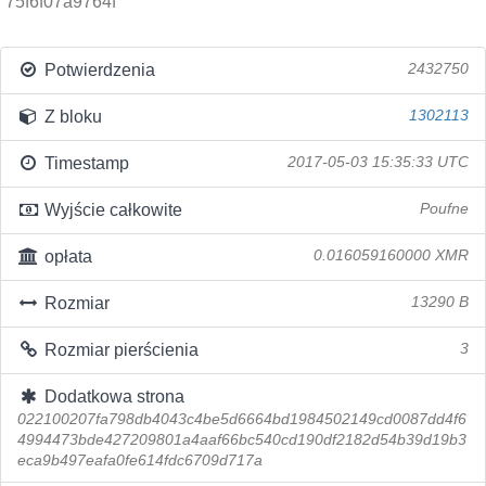
75f6f07a9764f
Potwierdzenia
2432750
Z bloku
1302113
Timestamp
2017-05-03 15:35:33 UTC
Wyjście całkowite
Poufne
opłata
0.016059160000 XMR
Rozmiar
13290 B
Rozmiar pierścienia
3
Dodatkowa strona
022100207fa798db4043c4be5d6664bd1984502149cd0087dd4f6
4994473bde427209801a4aaf66bc540cd190df2182d54b39d19b3
eca9b497eafa0fe614fdc6709d717a