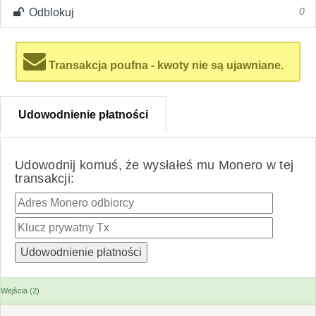
Odblokuj
0
Transakcja poufna - kwoty nie są ujawniane.
Udowodnienie płatności
Udowodnij komuś, że wysłałeś mu Monero w tej
transakcji:
Wejścia (2)