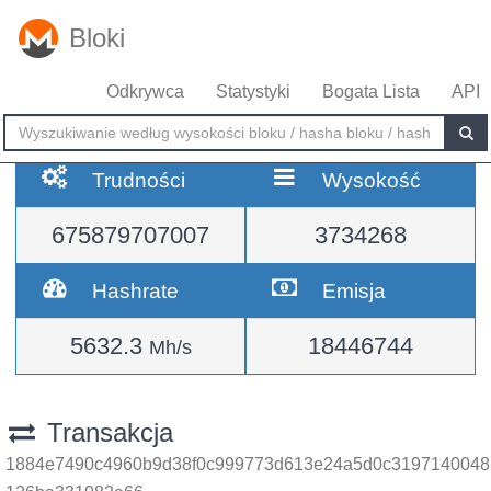
Bloki
Odkrywca
Statystyki
Bogata Lista
API
Trudności
Wysokość
675879707007
3734268
Hashrate
Emisja
5632.3
18446744
Mh/s
Transakcja
1884e7490c4960b9d38f0c999773d613e24a5d0c3197140048