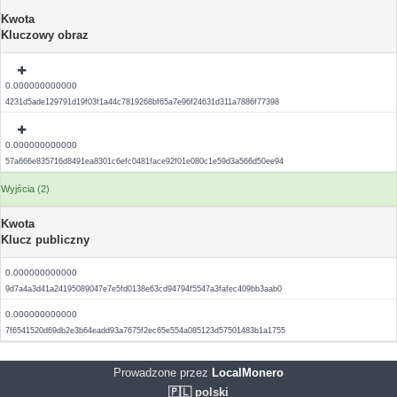
Kwota
Kluczowy obraz
0.000000000000
4231d5ade129791d19f03f1a44c7819268bf65a7e96f24631d311a7886f77398
0.000000000000
57a666e835716d8491ea8301c6efc0481face92f01e080c1e59d3a566d50ee94
Wyjścia (2)
Kwota
Klucz publiczny
0.000000000000
9d7a4a3d41a24195089047e7e5fd0138e63cd94794f5547a3fafec409bb3aab0
0.000000000000
7f6541520d69db2e3b64eadd93a7675f2ec65e554a085123d57501483b1a1755
Prowadzone przez
LocalMonero
🇵🇱 polski