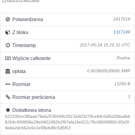
126ba331982a66
Potwierdzenia
2417019
Z bloku
1317249
Timestamp
2017-05-24 15:25:31 UTC
Wyjście całkowite
Poufne
opłata
0.003900520000 XMR
Rozmiar
13290 B
Rozmiar pierścienia
3
Dodatkowa strona
022100ce38faab79eb2535568c0513a503279ca94c0d5d266a4bb
8264c599858e28e0401982b2f97efa1fe022c78c086f088f2c95d3f
9ebe2dcb62e5e1e98eb48c5d5f63