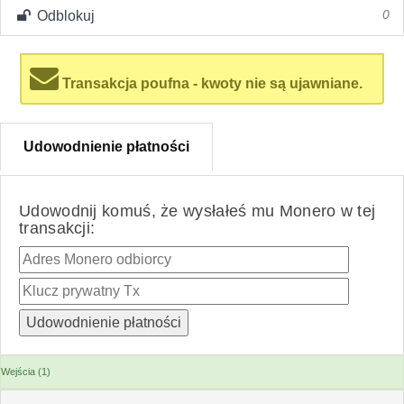
Odblokuj
0
Transakcja poufna - kwoty nie są ujawniane.
Udowodnienie płatności
Udowodnij komuś, że wysłałeś mu Monero w tej
transakcji:
Wejścia (1)