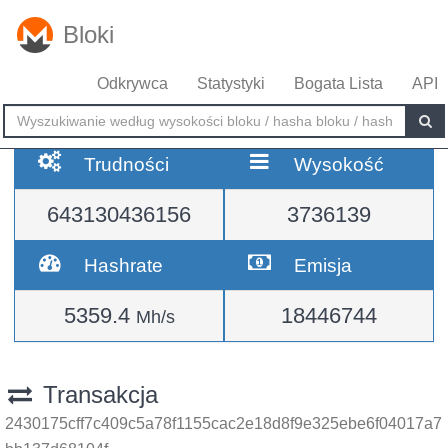
Bloki
Odkrywca
Statystyki
Bogata Lista
API
Trudności
Wysokość
643130436156
3736139
Hashrate
Emisja
5359.4
18446744
Mh/s
Transakcja
2430175cff7c409c5a78f1155cac2e18d8f9e325ebe6f04017a7