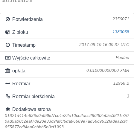
bb137d68104f
Potwierdzenia
2356071
Z bloku
1380068
Timestamp
2017-08-19 16:09:37 UTC
Wyjście całkowite
Poufne
opłata
0.010000000000 XMR
Rozmiar
12958 B
Rozmiar pierścienia
3
Dodatkowa strona
01821d414e636e0a985d7cc4e22e10ce2acc2f8282e05c3821e20
0ad5a08c2eaf7de20e33c9fafcf6da96689e7ad56c9632fadea2cf4
655877cdf4ea0cbbb5b0cf1993