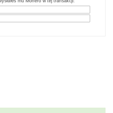
ysłałeś mu Monero w tej transakcji: