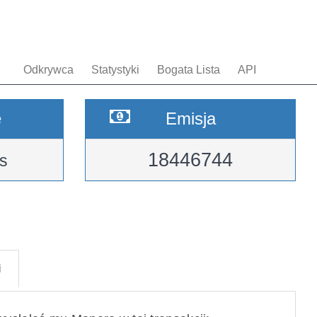
Odkrywca
Statystyki
Bogata Lista
API
e
Emisja
18446744
s
i