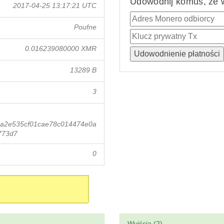
Udowodnij komuś, że w
2017-04-25 13:17:21 UTC
Poufne
0.016239080000 XMR
13289 B
3
3a2e535cf01cae78c014474e0a
773d7
0
Wyjścia (2)