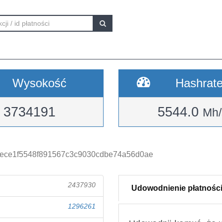
Wysokość
Hashrat
3734191
5544.0
Mh/
ece1f5548f891567c3c9030cdbe74a56d0ae
2437930
Udowodnienie płatnośc
1296261