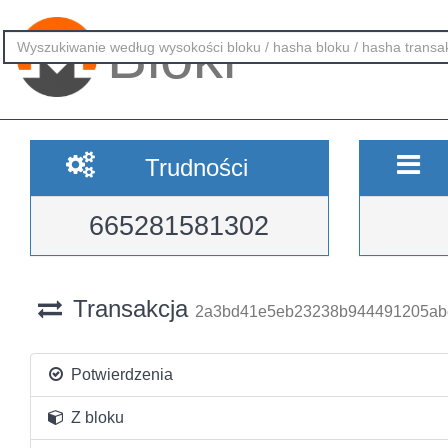
Bloki
Trudności
665281581302
Transakcja
2a3bd41e5eb23238b944491205ab
Potwierdzenia
Z bloku