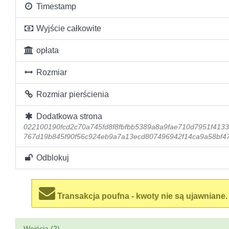
Timestamp
Wyjście całkowite
opłata
Rozmiar
Rozmiar pierścienia
Dodatkowa strona
022100190fcd2c70a745fd8f8fbfbb5389a8a9fae710d7951f413
767d19b845f90f56c924eb9a7a13ecd807496942f14ca9a58bf4
Odblokuj
Transakcja poufna - kwoty nie są ujawniane.
Wejścia (2)