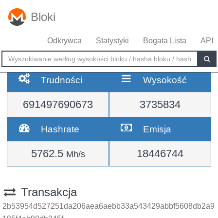
Bloki
Odkrywca
Statystyki
Bogata Lista
API
Trudności
Wysokość
691497690673
3735834
Hashrate
Emisja
5762.5
18446744
Mh/s
Transakcja
2b53954d527251da206aea6aebb33a543429abbf5608db2a9