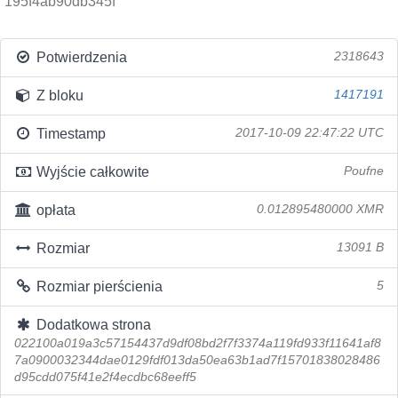
195f4ab90db345f
Potwierdzenia
2318643
Z bloku
1417191
Timestamp
2017-10-09 22:47:22 UTC
Wyjście całkowite
Poufne
opłata
0.012895480000 XMR
Rozmiar
13091 B
Rozmiar pierścienia
5
Dodatkowa strona
022100a019a3c57154437d9df08bd2f7f3374a119fd933f11641af8
7a0900032344dae0129fdf013da50ea63b1ad7f15701838028486
d95cdd075f41e2f4ecdbc68eeff5