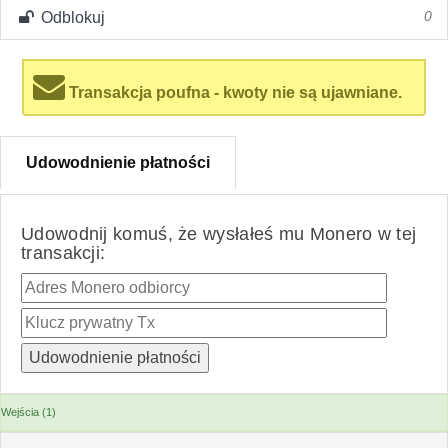
Odblokuj
0
Transakcja poufna - kwoty nie są ujawniane.
Udowodnienie płatności
Udowodnij komuś, że wysłałeś mu Monero w tej
transakcji:
Wejścia (1)