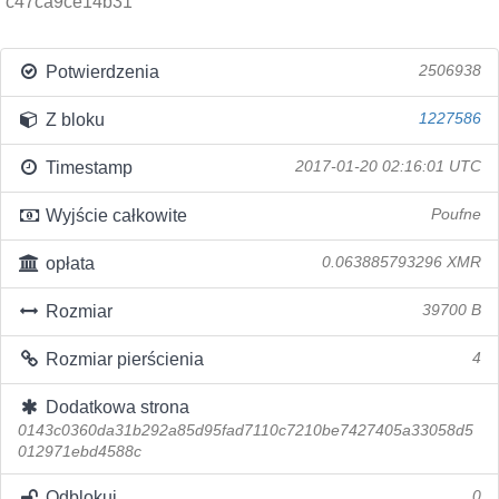
c47ca9ce14b31
Potwierdzenia
2506938
Z bloku
1227586
Timestamp
2017-01-20 02:16:01 UTC
Wyjście całkowite
Poufne
opłata
0.063885793296 XMR
Rozmiar
39700 B
Rozmiar pierścienia
4
Dodatkowa strona
0143c0360da31b292a85d95fad7110c7210be7427405a33058d5
012971ebd4588c
Odblokuj
0