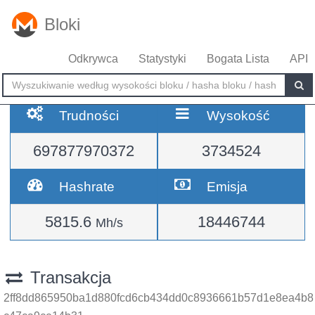
Bloki
Odkrywca
Statystyki
Bogata Lista
API
Trudności
Wysokość
697877970372
3734524
Hashrate
Emisja
5815.6
18446744
Mh/s
Transakcja
2ff8dd865950ba1d880fcd6cb434dd0c8936661b57d1e8ea4b8