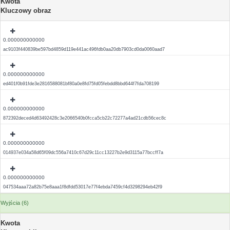
Kwota
Kluczowy obraz
0.000000000000
ac9103f440839be597bd4859d119e441ac496fdb0aa20db7903cd0da0060aad7
0.000000000000
ed401f0b91fde3e2816588081bf80a0e8fd75fd05febdd8bbd644f7fda708199
0.000000000000
872392deced4d63492428c3e2066540b0fcca5cb22c72277a4ad21cdb56cec8c
0.000000000000
014937e034a58d65f09dc556a7410c67d29c11cc13227b2e9d3115a77bccff7a
0.000000000000
047534aaa72a82b75e8aaa1f8dfdd53017e77f4ebda7459cf4d3298294eb42f9
Wyjścia (6)
Kwota