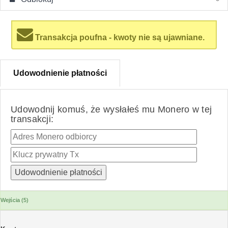
Transakcja poufna - kwoty nie są ujawniane.
Udowodnienie płatności
Udowodnij komuś, że wysłałeś mu Monero w tej
transakcji:
Wejścia (5)