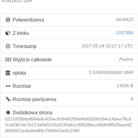
41fd181f7189
Potwierdzenia
2416422
Z bloku
1317356
Timestamp
2017-05-24 18:27:17 UTC
Wyjście całkowite
Poufne
opłata
0.026000000000 XMR
Rozmiar
13026 B
Rozmiar pierścienia
4
Dodatkowa strona
0221005bfed684a9c420ac606491f59a8fd0920b054e140ea78cd
0ca83b7dc7e213a8d0143c8199db1c89628ba148db98529aee92
995b5f7ac9a9e985c3306b63a912390