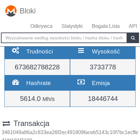
Bloki
Odkrywca
Statystyki
Bogata Lista
API
Trudności
Wysokość
673682788228
3733778
Hashrate
Emisja
5614.0
18446744
Mh/s
Transakcja
3461049a86a2c833ea26f2ec491809faceb5143c10f7bc1ecffe