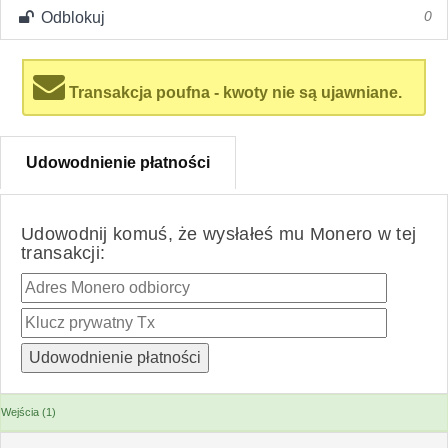
Odblokuj
0
Transakcja poufna - kwoty nie są ujawniane.
Udowodnienie płatności
Udowodnij komuś, że wysłałeś mu Monero w tej
transakcji:
Wejścia (1)