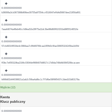
0.000000000000
b36006a3cb367368b906ee30755a97554cc4516047effd4d5667dee21950a901
0.000000000000
7aaafd074a48eb40ccfd9ea52e28f75a11dc3be88d60f81f201bd985514651fe
0.000000000000
57cb4931f8534e4c0984aa7c6fb69769caa195fb0c6fae30605324245ba1b5fd
0.000000000000
ff3bc7e650119ba2184c03044ef868407b8817c17d0da748d4b584526bcacaee
0.000000000000
b668d02d44038821a1ab2c50ba4a8bc1c7f7dfbe58f995437c2ded1f2d63179a
Wyjścia (12)
Kwota
Klucz publiczny
0.000000000000