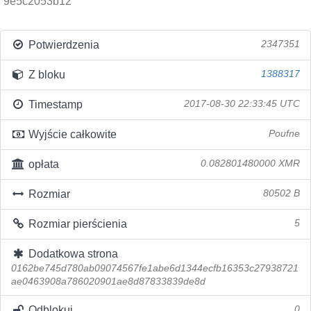
9e5c2053b12
Potwierdzenia
2347351
Z bloku
1388317
Timestamp
2017-08-30 22:33:45 UTC
Wyjście całkowite
Poufne
opłata
0.082801480000 XMR
Rozmiar
80502 B
Rozmiar pierścienia
5
Dodatkowa strona
0162be745d780ab09074567fe1abe6d1344ecfb16353c27938721
ae0463908a786020901ae8d87833839de8d
Odblokuj
0