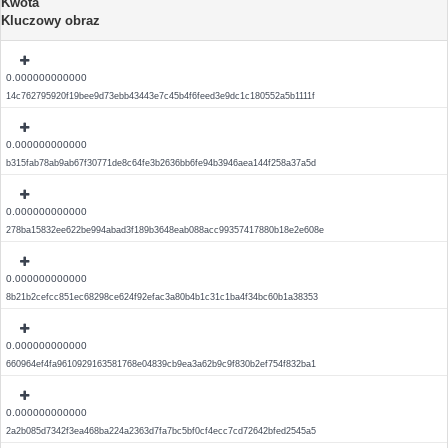
Kwota
Kluczowy obraz
0.000000000000
14c762795920f19bee9d73ebb43443e7c45b4f6feed3e9dc1c180552a5b1111f
0.000000000000
b315fab78ab9ab67f30771de8c64fe3b2636bb6fe94b3946aea144f258a37a5d
0.000000000000
278ba15832ee622be994abad3f189b3648eab088acc99357417880b18e2e608e
0.000000000000
8b21b2cefcc851ec68298ce624f92efac3a80b4b1c31c1ba4f34bc60b1a38353
0.000000000000
660964ef4fa9610929163581768e04839cb9ea3a62b9c9f830b2ef754f832ba1
0.000000000000
2a2b085d7342f3ea468ba224a2363d7fa7bc5bf0cf4ecc7cd72642bfed2545a5