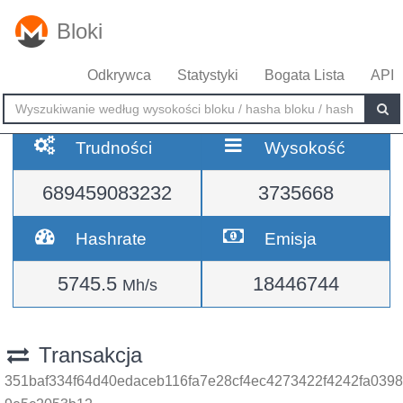
Bloki
Odkrywca
Statystyki
Bogata Lista
API
Trudności
Wysokość
689459083232
3735668
Hashrate
Emisja
5745.5
18446744
Mh/s
Transakcja
351baf334f64d40edaceb116fa7e28cf4ec4273422f4242fa0398