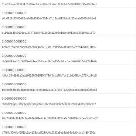
ff54d36a9e00c854d2c88aa7dc460eab3bd2cc03bbb42769f9289130ed053acd
0.000000000000
e0d08191f5f06d72de6d9bf093e45044d7c19aa6123dcdc26aaab6060b6fbbef
0.000000000000
b186d2c35c0101ec183477dd8ff612c9bfa2465e1daf48913cc63738f6af1579
0.000000000000
12f42d7e599a7dc0636ae67c4a6a318ba169195d7af9def22c52c439b817fc07
0.000000000000
bbf7683bbe1513683be6bfee70dbaac3fc5a454c3dccbacf6768867ab22449db
0.000000000000
fa9ac6344141a0aad692960916104f736f4cda78e7ec319db68b4c273fca84b6
0.000000000000
164eb6c3feaf43ada5eeba17cfb45eb221a7a73c87e225ecc8dc38bca6368c5e
0.000000000000
05a5fe99a0133bcbc03cbd530fab7d6f15ad8dbb550b3802b6f3d98cc808c9f7
0.000000000000
26c2b909a324d741aef67e391e2c7c693889d9254a8c3698894b4dea564fda82
0.000000000000
d7f39d36f0fe45811c2b4133ecd7236e9e2035a3eb3ebb4e6dd4eca3f3bf590c