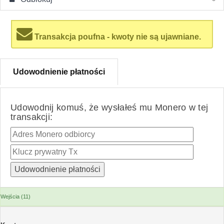
Transakcja poufna - kwoty nie są ujawniane.
Udowodnienie płatności
Udowodnij komuś, że wysłałeś mu Monero w tej
transakcji:
Wejścia (11)