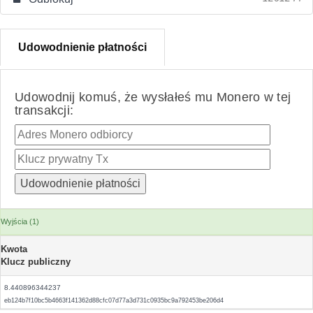
Udowodnienie płatności
Udowodnij komuś, że wysłałeś mu Monero w tej
transakcji:
Wyjścia (1)
Kwota
Klucz publiczny
8.440896344237
eb124b7f10bc5b4663f141362d88cfc07d77a3d731c0935bc9a792453be206d4