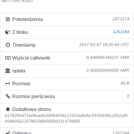
6e77f3474f507
Potwierdzenia
2473174
Z bloku
1261184
Timestamp
2017-03-07 18:26:44 UTC
Wyjście całkowite
8.440896344237 XMR
opłata
0.000000000000 XMR
Rozmiar
95 B
Rozmiar pierścienia
0
Dodatkowa strona
0178289d71a0feddfa50064506c21933a4b9e3f16593f0c2592af9
459b05b2297802080000000314799f05
Odblokuj
1261244