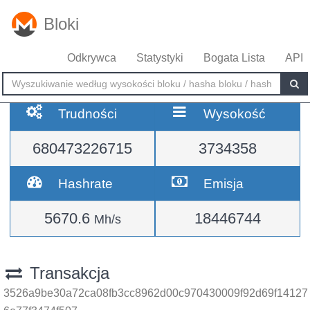
Bloki
Odkrywca
Statystyki
Bogata Lista
API
Trudności
Wysokość
680473226715
3734358
Hashrate
Emisja
5670.6
18446744
Mh/s
Transakcja
3526a9be30a72ca08fb3cc8962d00c970430009f92d69f14127