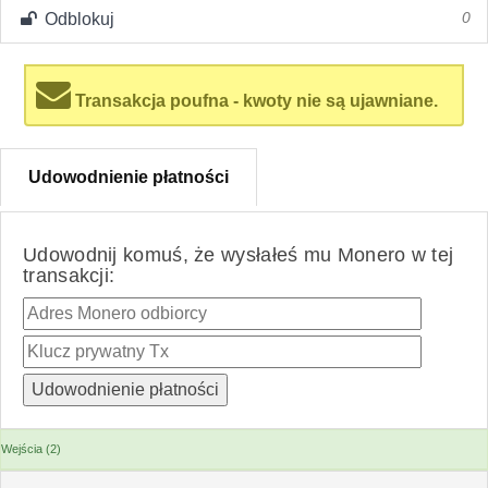
Odblokuj
0
Transakcja poufna - kwoty nie są ujawniane.
Udowodnienie płatności
Udowodnij komuś, że wysłałeś mu Monero w tej
transakcji:
Wejścia (2)