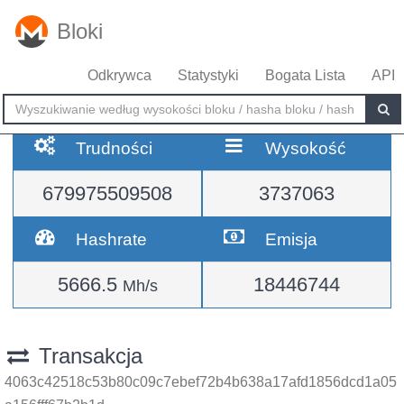
Bloki
Odkrywca
Statystyki
Bogata Lista
API
Trudności
Wysokość
679975509508
3737063
Hashrate
Emisja
5666.5
18446744
Mh/s
Transakcja
4063c42518c53b80c09c7ebef72b4b638a17afd1856dcd1a05