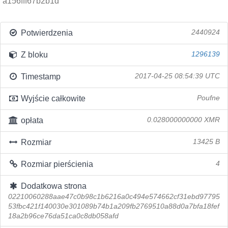
a156fff67b2b1d
Potwierdzenia
2440924
Z bloku
1296139
Timestamp
2017-04-25 08:54:39 UTC
Wyjście całkowite
Poufne
opłata
0.028000000000 XMR
Rozmiar
13425 B
Rozmiar pierścienia
4
Dodatkowa strona
02210060288aae47c0b98c1b6216a0c494e574662cf31ebd97795
53fbc421f140030e301089b74b1a209fb2769510a88d0a7bfa18fef
18a2b96ce76da51ca0c8db058afd