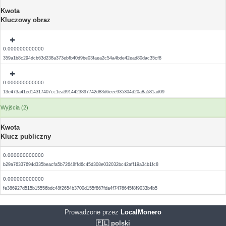
Kwota
Kluczowy obraz
0.000000000000
359a1b8c294dcb63d238a373ebfb40d9be03faea2c54a4bde42ead80dac35cf8
0.000000000000
13e473a41ed14317407cc1ea3914423897742d83d6eee935304d20a8a581ad09
Wyjścia (2)
Kwota
Klucz publiczny
0.000000000000
b29a76337694d335beacfa5b72648ffd6c45d308e032032bc42aff19a34b1fc8
0.000000000000
fe386927d515b15556bdc48f2654b3700d155f867fda4f7476645f8f9033b4b5
Prowadzone przez
LocalMonero
🇵🇱 polski