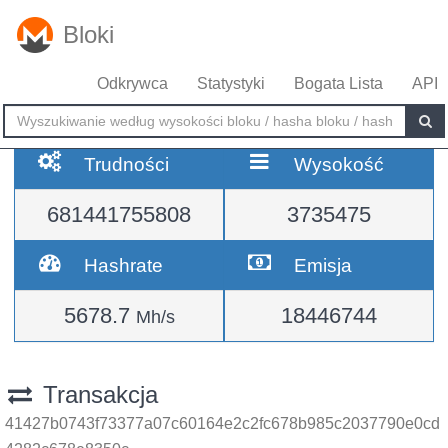
Bloki
Odkrywca
Statystyki
Bogata Lista
API
Trudności
Wysokość
681441755808
3735475
Hashrate
Emisja
5678.7
18446744
Mh/s
Transakcja
41427b0743f73377a07c60164e2c2fc678b985c2037790e0cd