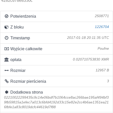
4282c678e8350c
Potwierdzenia
2508771
Z bloku
1226704
Timestamp
2017-01-18 20:11:35 UTC
Wyjście całkowite
Poufne
opłata
0.020710753830 XMR
Rozmiar
12957 B
Rozmiar pierścienia
3
Dodatkowa strona
02210022299435c9c14e06bdf7b1064cce8ac266bae195af494bf3
9fb59815a1efec7a013c6bfd4192d33c15e82e2cc4b6ae1351ea21
6fbfe1a83c8019dcfc44619d7f88