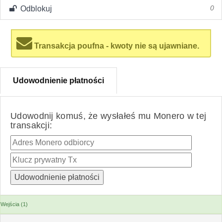
Odblokuj
0
Transakcja poufna - kwoty nie są ujawniane.
Udowodnienie płatności
Udowodnij komuś, że wysłałeś mu Monero w tej
transakcji:
Wejścia (1)