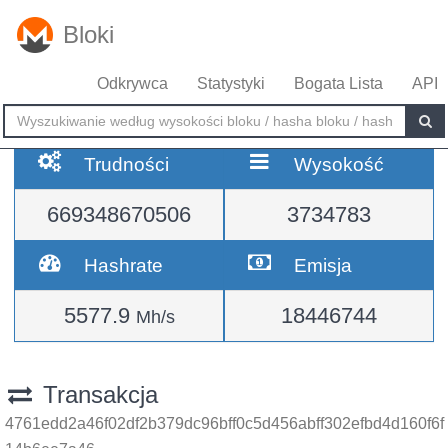
Bloki
Odkrywca
Statystyki
Bogata Lista
API
Trudności
Wysokość
669348670506
3734783
Hashrate
Emisja
5577.9
18446744
Mh/s
Transakcja
4761edd2a46f02df2b379dc96bff0c5d456abff302efbd4d160f6f