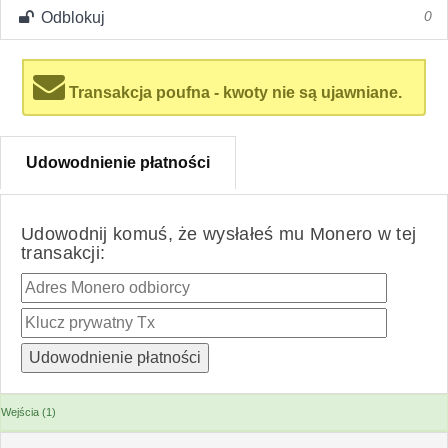
Odblokuj
0
Transakcja poufna - kwoty nie są ujawniane.
Udowodnienie płatności
Udowodnij komuś, że wysłałeś mu Monero w tej
transakcji:
Wejścia (1)