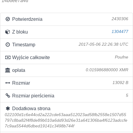
14b6ee7a46
Potwierdzenia
2430306
Z bloku
1304477
Timestamp
2017-05-06 22:26:38 UTC
Wyjście całkowite
Poufne
opłata
0.015986880000 XMR
Rozmiar
13092 B
Rozmiar pierścienia
5
Dodatkowa strona
022100d1c6e44cd2a222cde63aaa512023ad58fb2558e1507d55
797c8ba82f4f8de89b010a6dd93d26e31a641306ba4f6123adccfe
7c9aa5544d6dbed19141c3498b744f