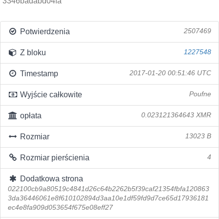
3346badabd04fa
Potwierdzenia
2507469
Z bloku
1227548
Timestamp
2017-01-20 00:51:46 UTC
Wyjście całkowite
Poufne
opłata
0.023121364643 XMR
Rozmiar
13023 B
Rozmiar pierścienia
4
Dodatkowa strona
022100cb9a80519c4841d26c64b2262b5f39caf21354fbfa120863
3da36446061e8f610102894d3aa10e1df59fd9d7ce65d17936181
ec4e8fa909d053654f675e08eff27