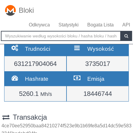
Bloki
Odkrywca
Statystyki
Bogata Lista
API
Trudności
Wysokość
631217904064
3735017
Hashrate
Emisja
5260.1
18446744
Mh/s
Transakcja
4ce70ee52950baa84210274f523e9b1b69fe8a5d14dc59e583