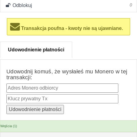
Odblokuj
0
Transakcja poufna - kwoty nie są ujawniane.
Udowodnienie płatności
Udowodnij komuś, że wysłałeś mu Monero w tej
transakcji:
Wejścia (1)