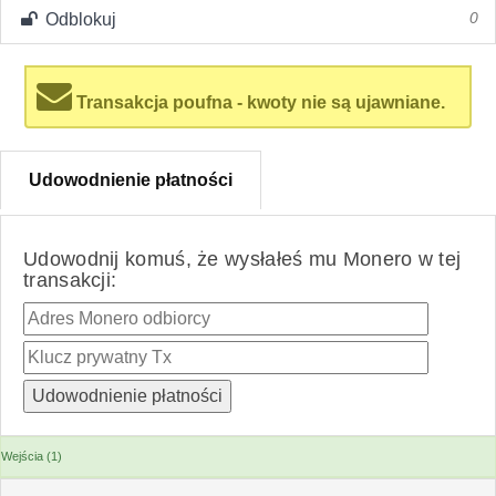
Odblokuj
0
Transakcja poufna - kwoty nie są ujawniane.
Udowodnienie płatności
Udowodnij komuś, że wysłałeś mu Monero w tej
transakcji:
Wejścia (1)