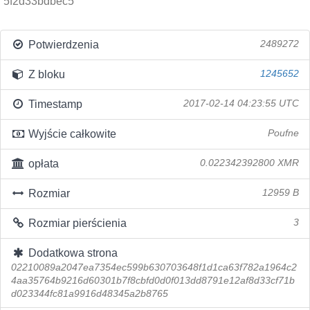
5f2d33bdbec5
Potwierdzenia
2489272
Z bloku
1245652
Timestamp
2017-02-14 04:23:55 UTC
Wyjście całkowite
Poufne
opłata
0.022342392800 XMR
Rozmiar
12959 B
Rozmiar pierścienia
3
Dodatkowa strona
02210089a2047ea7354ec599b630703648f1d1ca63f782a1964c2
4aa35764b9216d60301b7f8cbfd0d0f013dd8791e12af8d33cf71b
d023344fc81a9916d48345a2b8765