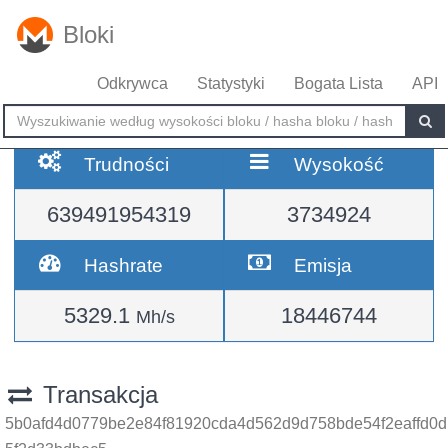
Bloki
Odkrywca
Statystyki
Bogata Lista
API
Trudności
Wysokość
639491954319
3734924
Hashrate
Emisja
5329.1
18446744
Mh/s
Transakcja
5b0afd4d0779be2e84f81920cda4d562d9d758bde54f2eaffd0d