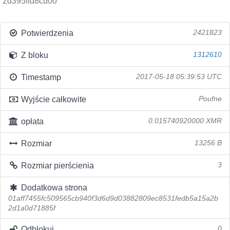
2d395ffd8cd00
Potwierdzenia
2421823
Z bloku
1312610
Timestamp
2017-05-18 05:39:53 UTC
Wyjście całkowite
Poufne
opłata
0.015740920000 XMR
Rozmiar
13256 B
Rozmiar pierścienia
3
Dodatkowa strona
01aff7455fc509565cb940f3d6d9d03882809ec8531fedb5a15a2b
2d1a0d71885f
Odblokuj
0