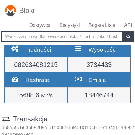
Bloki
Odkrywca
Statystyki
Bogata Lista
API
Trudności
Wysokość
682634081215
3734433
Hashrate
Emisja
5688.6
18446744
Mh/s
Transakcja
6585a9cb63bb92095fb15036366f4c1f3104bae71342bc49e07