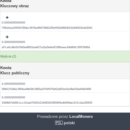
Kwota
Kluczowy obraz
0.000000000000
f76b1bea15005478fdec5978edf8470682295ef502b9693b532d06291b4d3263
0.000000000000
af7ce6cd6e5d74b0ed8f61ba4427a1bd3e6e4f1f86faeac84d660c3ff97906fd
Wyjścia (2)
Kwota
Klucz publiczny
0.000000000000
568417b38ac58f4ea46b39c5883a167bff476e62a652e411d9af116af49e0490
0.000000000000
10b9b67eb69c1cc21faa47642fe2164834429836f6edbf09dac9c5c1ba190935
Prowadzone przez
LocalMonero
🇵🇱 polski