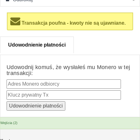
Transakcja poufna - kwoty nie są ujawniane.
Udowodnienie płatności
Udowodnij komuś, że wysłałeś mu Monero w tej
transakcji:
Wejścia (2)