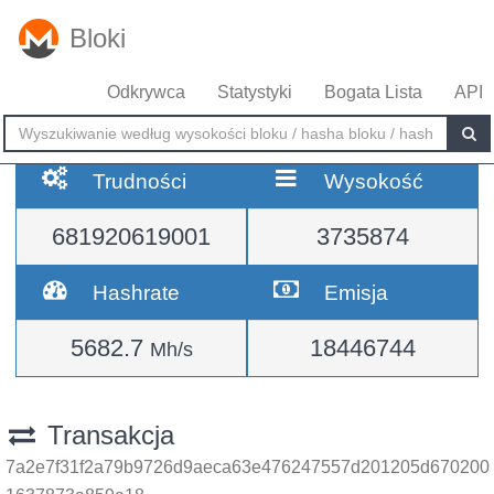
Bloki
Odkrywca
Statystyki
Bogata Lista
API
Trudności
Wysokość
681920619001
3735874
Hashrate
Emisja
5682.7
18446744
Mh/s
Transakcja
7a2e7f31f2a79b9726d9aeca63e476247557d201205d670200