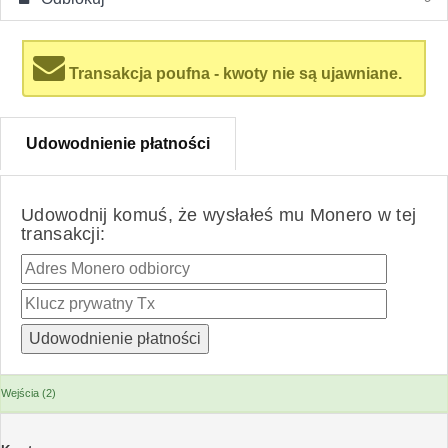
Transakcja poufna - kwoty nie są ujawniane.
Udowodnienie płatności
Udowodnij komuś, że wysłałeś mu Monero w tej
transakcji:
Wejścia (2)