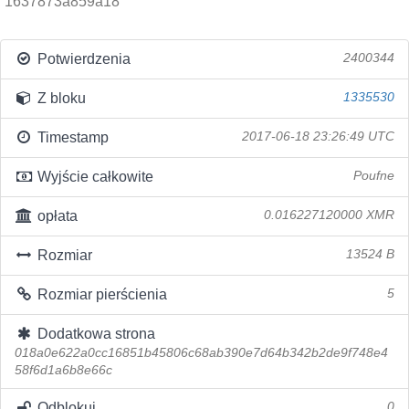
1637873a859a18
Potwierdzenia
2400344
Z bloku
1335530
Timestamp
2017-06-18 23:26:49 UTC
Wyjście całkowite
Poufne
opłata
0.016227120000 XMR
Rozmiar
13524 B
Rozmiar pierścienia
5
Dodatkowa strona
018a0e622a0cc16851b45806c68ab390e7d64b342b2de9f748e4
58f6d1a6b8e66c
Odblokuj
0