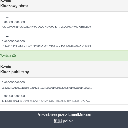
Kwota
Kluczowy obraz
0.000000000000
fe8cad0378972a01ad2ef1733ce5a7c694365c14d4aba6d68b123bd54f9b7bf5
0.000000000000
b184dfc1873d61dc41a941f39533a5a22e7339e9a4420ab2b86f62bb5afc61b3
Wyjścia (2)
Kwota
Klucz publiczny
0.000000000000
5cd2b98e543d521dbb94279825411a8be1061e0bd02cdb8fe1e7a6ee1cde13f1
0.000000000000
1e4a548d8224a687619a92b24f755f172ebd8e3f8b7925f902cfa9d3fa77e774
Prowadzone przez
LocalMonero
🇵🇱 polski