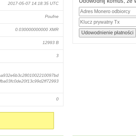
Udowodnij komuś, że w
2017-05-07 14:18:35 UTC
Poufne
0.030000000000 XMR
12993 B
3
aa932e6b3c2801002210097bd
ba03fc0de20f13c99d2ff72993
0