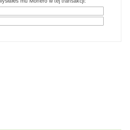
ysłałeś mu Monero w tej transakcji: