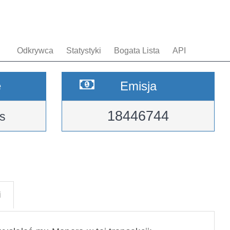
Odkrywca
Statystyki
Bogata Lista
API
e
Emisja
18446744
s
i