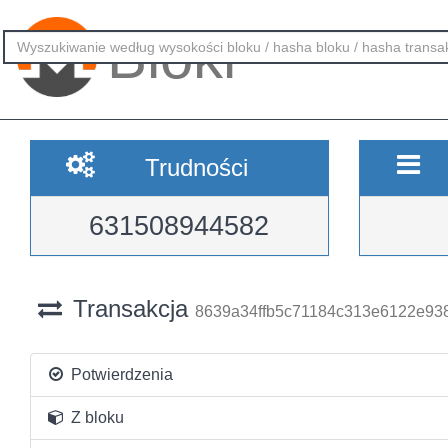
Bloki
Trudności
631508944582
Transakcja
8639a34ffb5c71184c313e6122e9
Potwierdzenia
Z bloku