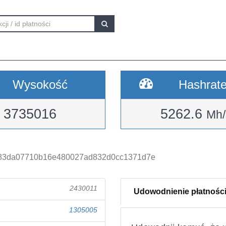
Wysokość
Hashrat
3735016
5262.6
Mh/
383da07710b16e480027ad832d0cc1371d7e
2430011
Udowodnienie płatnośc
1305005