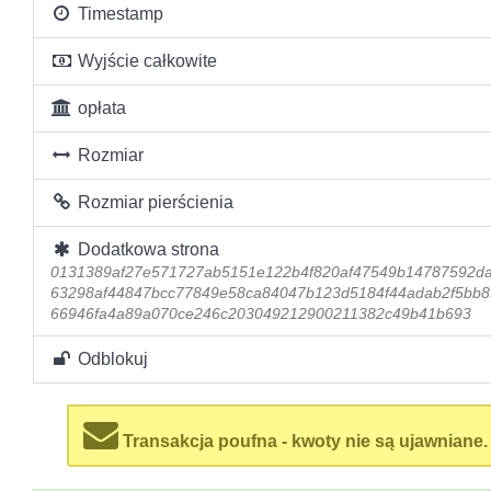
Timestamp
Wyjście całkowite
opłata
Rozmiar
Rozmiar pierścienia
Dodatkowa strona
0131389af27e571727ab5151e122b4f820af47549b14787592d
63298af44847bcc77849e58ca84047b123d5184f44adab2f5bb8f
66946fa4a89a070ce246c203049212900211382c49b41b693
Odblokuj
Transakcja poufna - kwoty nie są ujawniane.