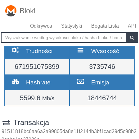
Bloki
Odkrywca
Statystyki
Bogata Lista
API
Trudności
Wysokość
671951075399
3735746
Hashrate
Emisja
5599.6
18446744
Mh/s
Transakcja
91511818bc6aa6a2a99805da8e11f2144b3bf1cad29d5c98b2