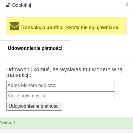
Odblokuj
0
Transakcja poufna - kwoty nie są ujawniane.
Udowodnienie płatności
Udowodnij komuś, że wysłałeś mu Monero w tej
transakcji:
Wejścia (1)