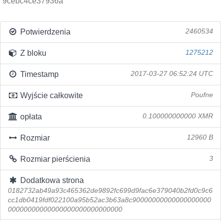
9cebc4ce37936a
Potwierdzenia
2460534
Z bloku
1275212
Timestamp
2017-03-27 06:52:24 UTC
Wyjście całkowite
Poufne
opłata
0.100000000000 XMR
Rozmiar
12960 B
Rozmiar pierścienia
3
Dodatkowa strona
0182732ab49a93c465362de9892fc699d9fac6e379040b2fd0c9c6
cc1db0419fdf022100a95b52ac3b63a8c90000000000000000000
00000000000000000000000000000