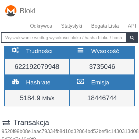
Bloki
Odkrywca
Statystyki
Bogata Lista
API
Trudności
Wysokość
622192079948
3735046
Hashrate
Emisja
5184.9
18446744
Mh/s
Transakcja
9520f99b08e1aac79334fb8d10d32864bd52bef8c1430313d08