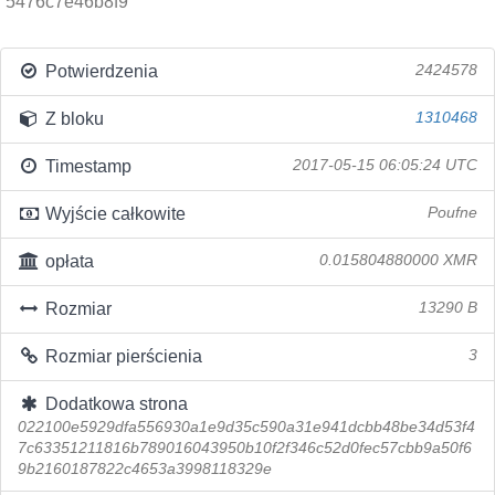
5476c7e46b8f9
Potwierdzenia
2424578
Z bloku
1310468
Timestamp
2017-05-15 06:05:24 UTC
Wyjście całkowite
Poufne
opłata
0.015804880000 XMR
Rozmiar
13290 B
Rozmiar pierścienia
3
Dodatkowa strona
022100e5929dfa556930a1e9d35c590a31e941dcbb48be34d53f4
7c63351211816b789016043950b10f2f346c52d0fec57cbb9a50f6
9b2160187822c4653a3998118329e