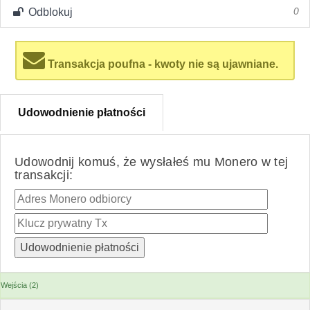
Odblokuj
0
Transakcja poufna - kwoty nie są ujawniane.
Udowodnienie płatności
Udowodnij komuś, że wysłałeś mu Monero w tej
transakcji:
Wejścia (2)