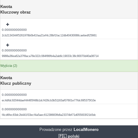
Kwota
Kluczowy obraz
0.000000000000
2cb2134344f5261978b0b41faa21ef4c28bf1fac12db40430088caebedf25661
0.000000000000
9988a36ea62a37f8aca78e322c084f86fb4a2ab6c19033c38c80070d40a08714
Wyjścia (2)
Kwota
Klucz publiczny
0.000000000000
ec4dfdc92044daef44465f48b1dcf426cb3b51163af07601e77fdc695375f10e
0.000000000000
f4cd6fec83dc2b441f33ecf4a5aec61238683fb8a23374bf71d055003f21b5dc
Prowadzone przez
LocalMonero
🇵🇱 polski