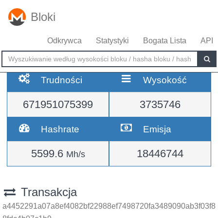
Bloki
Odkrywca
Statystyki
Bogata Lista
API
Trudności
Wysokość
671951075399
3735746
Hashrate
Emisja
5599.6
18446744
Mh/s
Transakcja
a4452291a07a8ef4082bf22988ef7498720fa3489090ab3f03f8