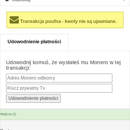
Transakcja poufna - kwoty nie są ujawniane.
Udowodnienie płatności
Udowodnij komuś, że wysłałeś mu Monero w tej
transakcji:
Wejścia (2)