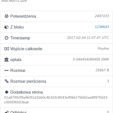
8fdc4b07c1b9
Potwierdzenia
2497103
Z bloku
1238643
Timestamp
2017-02-04 11:07:47 UTC
Wyjście całkowite
Poufne
opłata
0.044454088458 XMR
Rozmiar
25867 B
Rozmiar pierścienia
3
Dodatkowa strona
01a87992f9a8bf91d1bb0c4b3d3c8043ef99d175b82aa88970d15
c9995f6593bab
Odblokuj
0