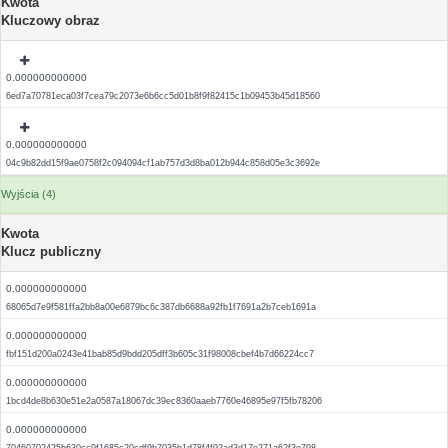
Kwota
Kluczowy obraz
0.000000000000
6ed7a70781eca03f7cea79c2073e6b6cc5d01b8f9f82415c1b09453b45d18560
0.000000000000
04c9b82dd15f9ae0758f2c094094cf1ab757d3d8ba012b944c858d05e3c3692e
Wyjścia (4)
Kwota
Klucz publiczny
0.000000000000
68065d7e9f581ffa2bb8a00e6879bc6c387db6688a92fb1f7691a2b7ceb1691a
0.000000000000
fbf151d200a0243e41bab85d9bdd205dff3b605c31f98008cbef4b7d66224cc7
0.000000000000
1bcd4de8b630e51e2a0587a18067dc39ec8360aaeb7760e46895e97f5fb78206
0.000000000000