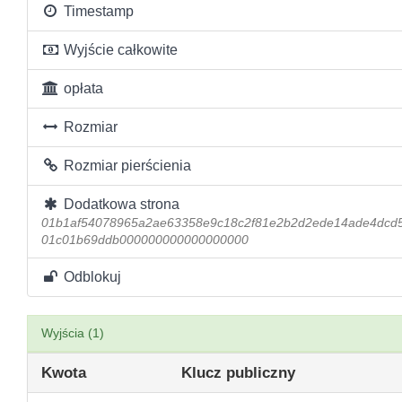
Timestamp
Wyjście całkowite
opłata
Rozmiar
Rozmiar pierścienia
Dodatkowa strona
01b1af54078965a2ae63358e9c18c2f81e2b2d2ede14ade4dcd
01c01b69ddb000000000000000000
Odblokuj
Wyjścia (1)
Kwota
Klucz publiczny