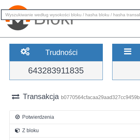
Bloki
Trudności
643283911835
Transakcja
b0770564cfacaa29aad327cc9459b
Potwierdzenia
Z bloku