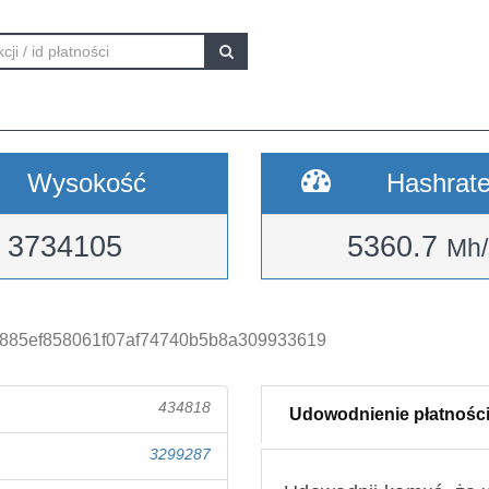
Wysokość
Hashrat
3734105
5360.7
Mh/
885ef858061f07af74740b5b8a309933619
434818
Udowodnienie płatnośc
3299287