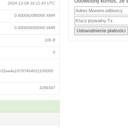
Udowodnij komuś, że w
2024-12-09 16:11:43 UTC
0.600092080000 XMR
0.000000000000 XMR
106 B
0
532ee4a10797454021100000
3299347