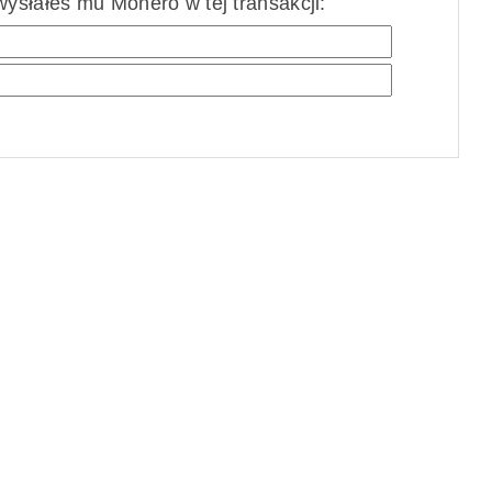
ysłałeś mu Monero w tej transakcji: