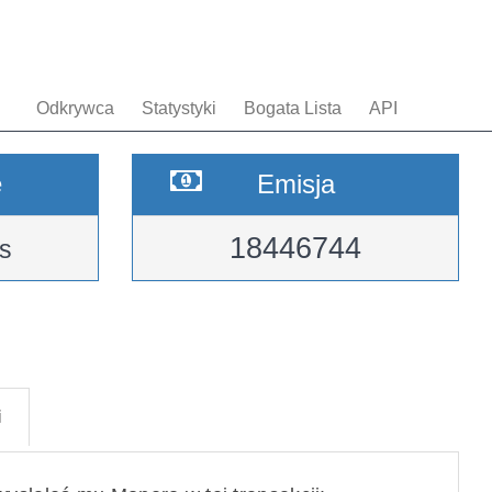
Odkrywca
Statystyki
Bogata Lista
API
e
Emisja
18446744
s
i