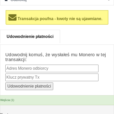
Transakcja poufna - kwoty nie są ujawniane.
Udowodnienie płatności
Udowodnij komuś, że wysłałeś mu Monero w tej
transakcji:
Wejścia (1)