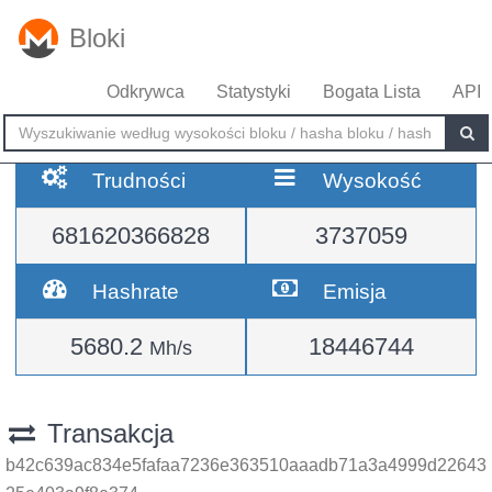
Bloki
Odkrywca
Statystyki
Bogata Lista
API
Trudności
Wysokość
681620366828
3737059
Hashrate
Emisja
5680.2
18446744
Mh/s
Transakcja
b42c639ac834e5fafaa7236e363510aaadb71a3a4999d22643