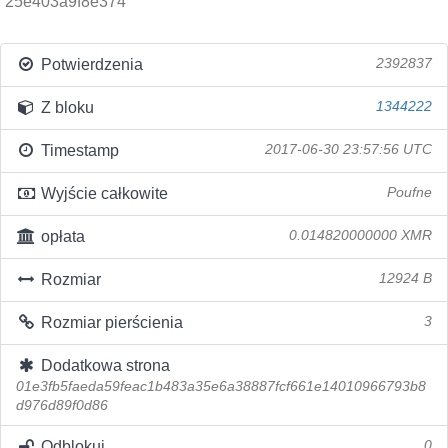
25e403a9f8e374
Potwierdzenia
2392837
Z bloku
1344222
Timestamp
2017-06-30 23:57:56 UTC
Wyjście całkowite
Poufne
opłata
0.014820000000 XMR
Rozmiar
12924 B
Rozmiar pierścienia
3
Dodatkowa strona
01e3fb5faeda59feac1b483a35e6a38887fcf661e14010966793b8
d976d89f0d86
Odblokuj
0