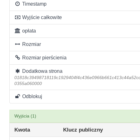
Timestamp
Wyjście całkowite
opłata
Rozmiar
Rozmiar pierścienia
Dodatkowa strona
01818c39498718119c1929404f4c436e0966b661c413c44a52c
0355a060000
Odblokuj
Wyjścia (1)
Kwota
Klucz publiczny