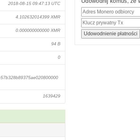
Udowodnij komuś, że w
2018-08-15 09:47:13 UTC
4.102632014399 XMR
0.000000000000 XMR
94 B
0
c57b328b89375ae020800000
1639429