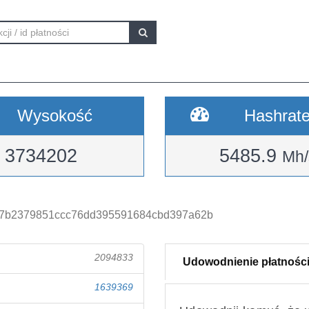
Wysokość
Hashrat
3734202
5485.9
Mh/
c7b2379851ccc76dd395591684cbd397a62b
2094833
Udowodnienie płatnośc
1639369