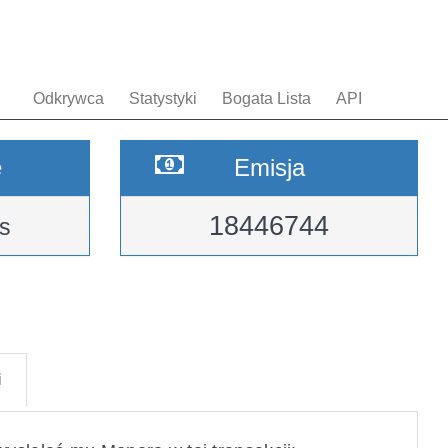
Odkrywca
Statystyki
Bogata Lista
API
e
Emisja
18446744
s
i