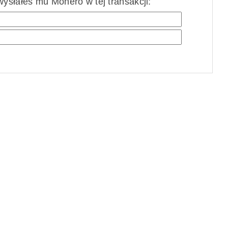
ysłałeś mu Monero w tej transakcji: