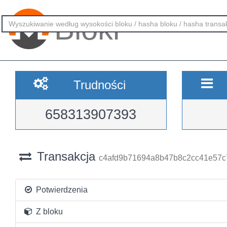
Bloki
Trudności
658313907393
Transakcja
c4afd9b71694a8b47b8c2cc41e57
Potwierdzenia
Z bloku