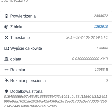
5827fb9cd5f75
Potwierdzenia
2484072
Z bloku
1252910
Timestamp
2017-02-24 05:02:59 UTC
Wyjście całkowite
Poufne
opłata
0.030000000000 XMR
Rozmiar
12958 B
Rozmiar pierścienia
3
Dodatkowa strona
015400059c97e58d51685635bf2f3c1021e9e63d115604f31f2491
990e9da762f1de202b0a42d4369a1bc2ee31733a0e77d0364256
234524493ef8b70fd65cef16289b