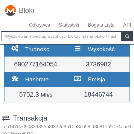
Bloki
Odkrywca
Statystyki
Bogata Lista
API
Trudności
Wysokość
690277164054
3736982
Hashrate
Emisja
5752.3
18446744
Mh/s
Transakcja
cc5147f47f90829855b8f332e951053cb58fd3b811551e4aae1