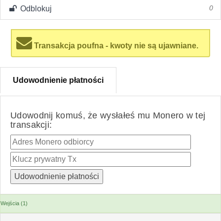
Odblokuj
0
Transakcja poufna - kwoty nie są ujawniane.
Udowodnienie płatności
Udowodnij komuś, że wysłałeś mu Monero w tej
transakcji:
Wejścia (1)