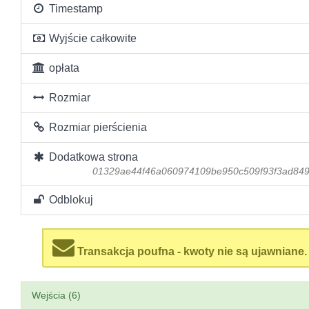
Timestamp
Wyjście całkowite
opłata
Rozmiar
Rozmiar pierścienia
Dodatkowa strona
01329ae44f46a060974109be950c509f93f3ad84
Odblokuj
Transakcja poufna - kwoty nie są ujawniane.
Wejścia (6)