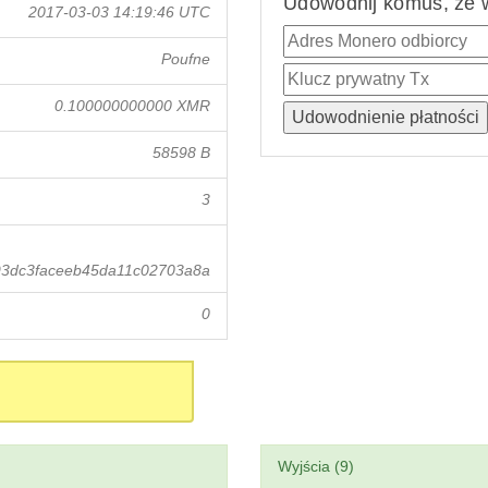
Udowodnij komuś, że w
2017-03-03 14:19:46 UTC
Poufne
0.100000000000 XMR
58598 B
3
93dc3faceeb45da11c02703a8a
0
Wyjścia (9)