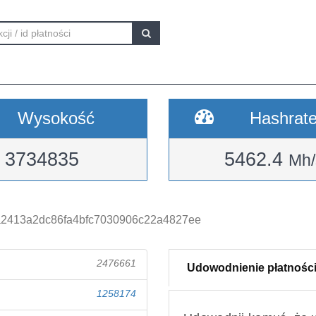
Wysokość
Hashrat
3734835
5462.4
Mh/
a2413a2dc86fa4bfc7030906c22a4827ee
2476661
Udowodnienie płatnośc
1258174