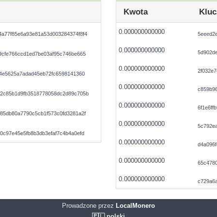
Kwota
Kluc
0.000000000000
a77f85e6a93e81a53d003284374f8f4
5eeed2
0.000000000000
5d902de
9cfe766ccd1ed7be03af95c746be665
0.000000000000
2f032e7
34e5625a7adad45eb72fc6598141360
0.000000000000
c859b9
2c85b1d9fb3518778058dc2d89c705b
0.000000000000
6f1e6ff
85db80a7790c5cb1f573c0fd3281a2f
0.000000000000
5c792e
0c97e45e5fb8b3db3efaf7c4b4a0efd
0.000000000000
d4a096
0.000000000000
65c478
0.000000000000
c729a6
Prowadzone przez
LocalMonero
🇵🇱 polski