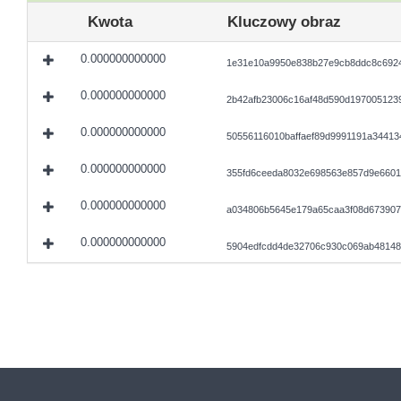
Kwota
Kluczowy obraz
0.000000000000
1e31e10a9950e838b27e9cb8ddc8c6924
0.000000000000
2b42afb23006c16af48d590d197005123
0.000000000000
50556116010baffaef89d9991191a3441
0.000000000000
355fd6ceeda8032e698563e857d9e6601
0.000000000000
a034806b5645e179a65caa3f08d673907
0.000000000000
5904edfcdd4de32706c930c069ab48148