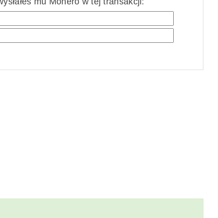
ysłałeś mu Monero w tej transakcji: