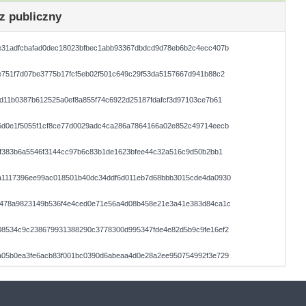
z publiczny
e31adfcbafad0dec18023bfbec1abb93367dbdcd9d78eb6b2c4ecc407b
751f7d07be3775b17fcf5eb02f501c649c29f53da5157667d941b88c2
d11b0387b612525a0ef8a855f74c6922d25187fdafcf3d97103ce7b61
6d0e1f5055f1cf8ce77d0029adc4ca286a7864166a02e852c49714eecb
bf383b6a5546f3144cc97b6c83b1de1623bfee44c32a516c9d50b2bb1
a1117396ee99ac018501b40dc34ddf6d011eb7d68bbb3015cde4da0930
f478a9823149b536f4e4ced0e71e56a4d08b458e21e3a41e383d84ca1c
08534c9c238679931388290c3778300d995347fde4e82d5b9c9fe16ef2
a05b0ea3fe6acb83f001bc0390d6abeaa4d0e28a2ee950754992f3e729