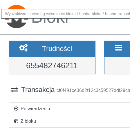
Bloki
Trudności
655482746211
Transakcja
cf0f491ce36d2f12c3c59527ddf29c
Potwierdzenia
Z bloku