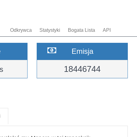
Odkrywca
Statystyki
Bogata Lista
API
e
Emisja
18446744
s
i