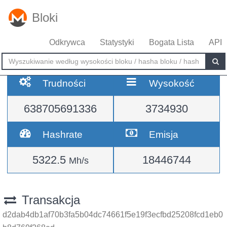
Bloki
Odkrywca
Statystyki
Bogata Lista
API
Trudności
Wysokość
638705691336
3734930
Hashrate
Emisja
5322.5
18446744
Mh/s
Transakcja
d2dab4db1af70b3fa5b04dc74661f5e19f3ecfbd25208fcd1eb0