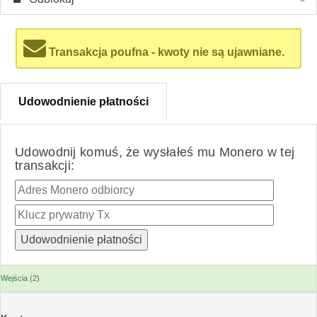
Transakcja poufna - kwoty nie są ujawniane.
Udowodnienie płatności
Udowodnij komuś, że wysłałeś mu Monero w tej
transakcji:
Wejścia (2)