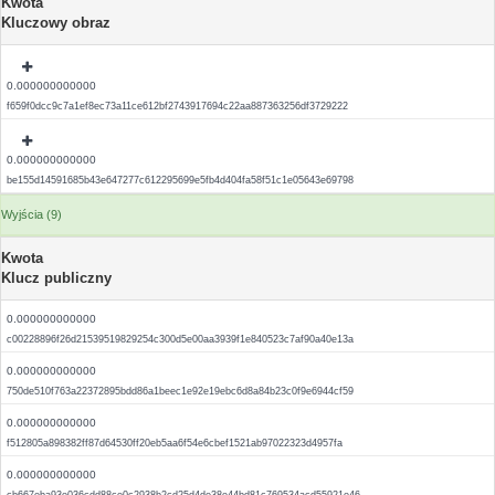
Kwota
Kluczowy obraz
0.000000000000
f659f0dcc9c7a1ef8ec73a11ce612bf2743917694c22aa887363256df3729222
0.000000000000
be155d14591685b43e647277c612295699e5fb4d404fa58f51c1e05643e69798
Wyjścia (9)
Kwota
Klucz publiczny
0.000000000000
c00228896f26d21539519829254c300d5e00aa3939f1e840523c7af90a40e13a
0.000000000000
750de510f763a22372895bdd86a1beec1e92e19ebc6d8a84b23c0f9e6944cf59
0.000000000000
f512805a898382ff87d64530ff20eb5aa6f54e6cbef1521ab97022323d4957fa
0.000000000000