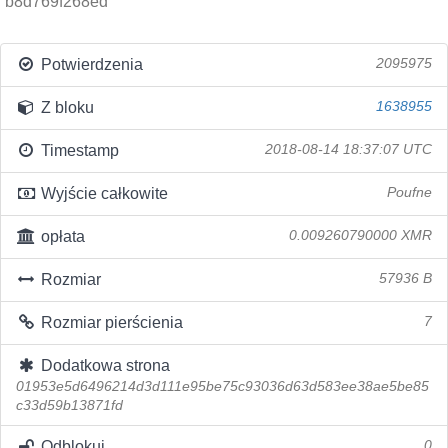
b8d769f268ed
Potwierdzenia
2095975
Z bloku
1638955
Timestamp
2018-08-14 18:37:07 UTC
Wyjście całkowite
Poufne
opłata
0.009260790000 XMR
Rozmiar
57936 B
Rozmiar pierścienia
7
Dodatkowa strona
01953e5d6496214d3d111e95be75c93036d63d583ee38ae5be85
c33d59b13871fd
Odblokuj
0