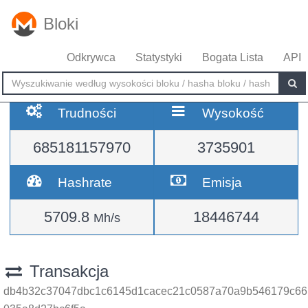
Bloki
Odkrywca
Statystyki
Bogata Lista
API
Trudności
Wysokość
685181157970
3735901
Hashrate
Emisja
5709.8
18446744
Mh/s
Transakcja
db4b32c37047dbc1c6145d1cacec21c0587a70a9b546179c66