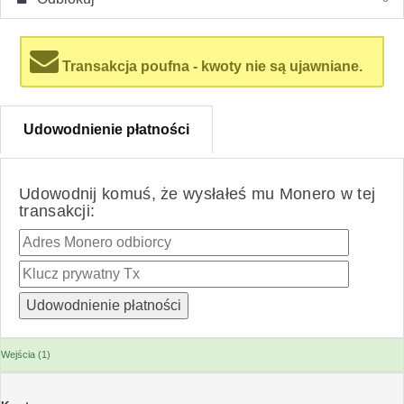
Transakcja poufna - kwoty nie są ujawniane.
Udowodnienie płatności
Udowodnij komuś, że wysłałeś mu Monero w tej
transakcji:
Wejścia (1)