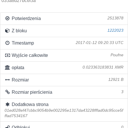
035a8d27bc6f5a
Potwierdzenia
2513878
Z bloku
1222023
Timestamp
2017-01-12 09:20:33 UTC
Wyjście całkowite
Poufne
opłata
0.023363183831 XMR
Rozmiar
12921 B
Rozmiar pierścienia
3
Dodatkowa strona
01ed028ef47cbbc9054b9e002295e1317da43228fffad0dc95cce5f
ffad7534167
Odblokuj
0