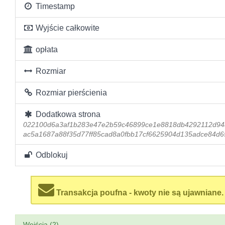
Timestamp
Wyjście całkowite
opłata
Rozmiar
Rozmiar pierścienia
Dodatkowa strona
022100d6a3af1b283e47e2b59c46899ce1e8818db4292112d9
ac5a1687a88f35d77ff85cad8a0fbb17cf6625904d135adce84d6
Odblokuj
Transakcja poufna - kwoty nie są ujawniane.
Wejścia (2)