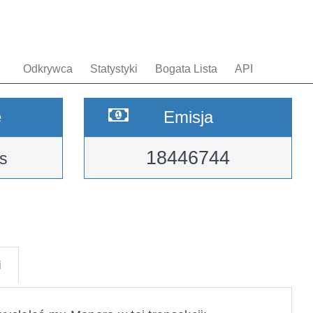
Odkrywca
Statystyki
Bogata Lista
API
e
Emisja
18446744
s
i