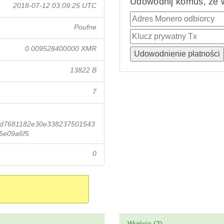
Udowodnij komuś, że w
2018-07-12 03:09:25 UTC
Poufne
0.009528400000 XMR
13822 B
7
4d7681182e30e338237501543
5e09a6f5
0
Wyjścia (2)