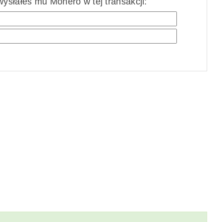
ysłałeś mu Monero w tej transakcji: