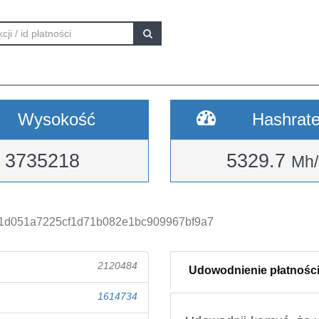
Wysokość
Hashrat
3735218
5329.7
Mh/
1d051a7225cf1d71b082e1bc909967bf9a7
2120484
Udowodnienie płatnośc
1614734