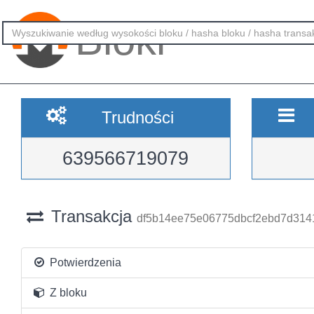
Bloki
Trudności
639566719079
Transakcja
df5b14ee75e06775dbcf2ebd7d314
Potwierdzenia
Z bloku