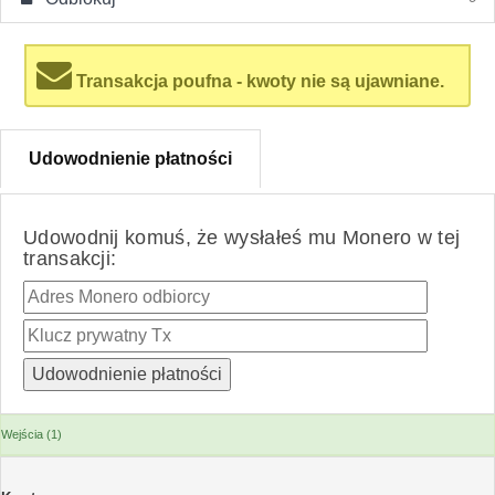
Transakcja poufna - kwoty nie są ujawniane.
Udowodnienie płatności
Udowodnij komuś, że wysłałeś mu Monero w tej
transakcji:
Wejścia (1)