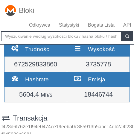
Bloki
Odkrywca
Statystyki
Bogata Lista
API
Trudności
Wysokość
672529833860
3735778
Hashrate
Emisja
5604.4
18446744
Mh/s
Transakcja
f423d6f762e1f94e0474ce19eeba0c385913b5abc14db2a4f23f