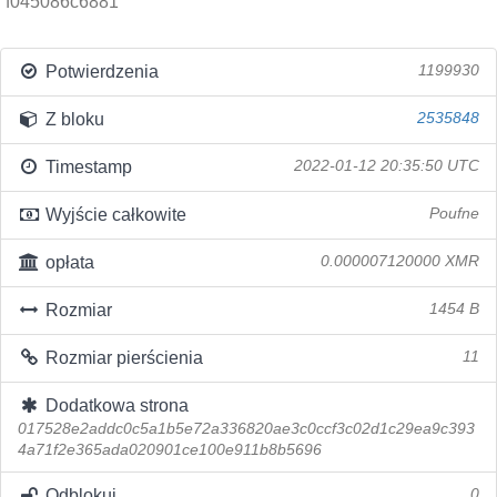
f045086c6881
Potwierdzenia
1199930
Z bloku
2535848
Timestamp
2022-01-12 20:35:50 UTC
Wyjście całkowite
Poufne
opłata
0.000007120000 XMR
Rozmiar
1454 B
Rozmiar pierścienia
11
Dodatkowa strona
017528e2addc0c5a1b5e72a336820ae3c0ccf3c02d1c29ea9c393
4a71f2e365ada020901ce100e911b8b5696
Odblokuj
0