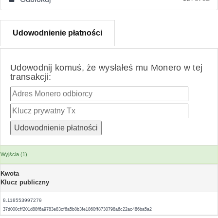
Udowodnienie płatności
Udowodnij komuś, że wysłałeś mu Monero w tej
transakcji:
Wyjścia (1)
Kwota
Klucz publiczny
8.118553997279
37d000cff201d88f6a9783e83cf6a5b8b3fe1860ff8730798a6c22ac486ba5a2