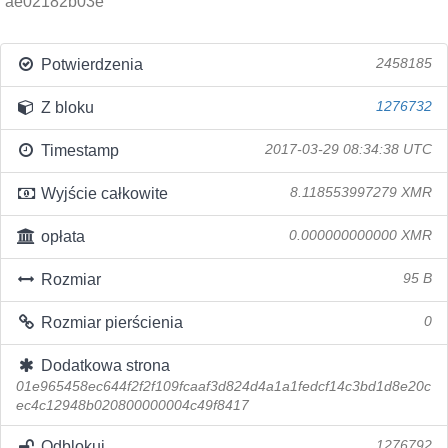
ae02182b03e
Potwierdzenia
2458185
Z bloku
1276732
Timestamp
2017-03-29 08:34:38 UTC
Wyjście całkowite
8.118553997279 XMR
opłata
0.000000000000 XMR
Rozmiar
95 B
Rozmiar pierścienia
0
Dodatkowa strona
01e965458ec644f2f2f109fcaaf3d824d4a1a1fedcf14c3bd1d8e20c
ec4c12948b020800000004c49f8417
Odblokuj
1276792