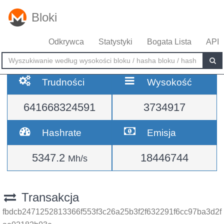
Bloki
Odkrywca
Statystyki
Bogata Lista
API
Trudności
Wysokość
641668324591
3734917
Hashrate
Emisja
5347.2
18446744
Mh/s
Transakcja
fbdcb2471252813366f553f3c26a25b3f2f632291f6cc97ba3d2f