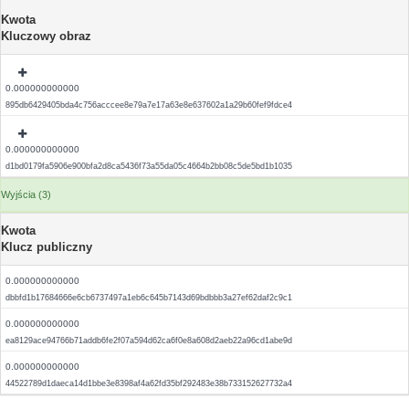
Kwota
Kluczowy obraz
0.000000000000
895db6429405bda4c756acccee8e79a7e17a63e8e637602a1a29b60fef9fdce4
0.000000000000
d1bd0179fa5906e900bfa2d8ca5436f73a55da05c4664b2bb08c5de5bd1b1035
Wyjścia (3)
Kwota
Klucz publiczny
0.000000000000
dbbfd1b17684666e6cb6737497a1eb6c645b7143d69bdbbb3a27ef62daf2c9c1
0.000000000000
ea8129ace94766b71addb6fe2f07a594d62ca6f0e8a608d2aeb22a96cd1abe9d
0.000000000000
44522789d1daeca14d1bbe3e8398af4a62fd35bf292483e38b733152627732a4