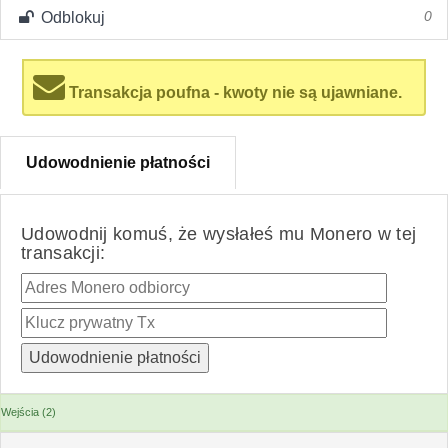
Odblokuj
0
Transakcja poufna - kwoty nie są ujawniane.
Udowodnienie płatności
Udowodnij komuś, że wysłałeś mu Monero w tej
transakcji:
Wejścia (2)