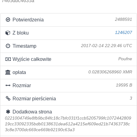
7465dbc4635a
Potwierdzenia
2488591
Z bloku
1246207
Timestamp
2017-02-14 22:29:46 UTC
Wyjście całkowite
Poufne
opłata
0.028306268960 XMR
Rozmiar
19595 B
Rozmiar pierścienia
3
Dodatkowa strona
0221004749e8fb9bc84fc18c7bfc031f1ccb5205799fc1072442809
19cc33092335bdb0138631dea612a4215ef609ed21b74363738c
3c8e3700dc669ce669b92190c63a3