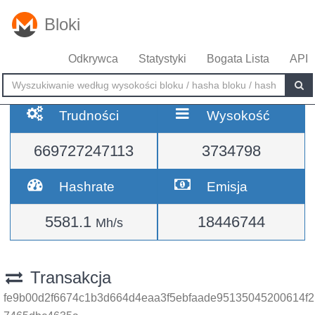
Bloki
Odkrywca
Statystyki
Bogata Lista
API
Trudności
Wysokość
669727247113
3734798
Hashrate
Emisja
5581.1
18446744
Mh/s
Transakcja
fe9b00d2f6674c1b3d664d4eaa3f5ebfaade95135045200614f2