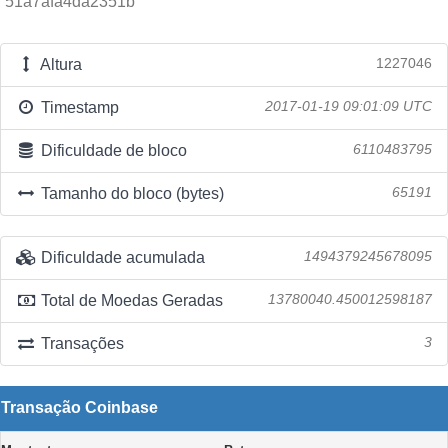
51a7afa4da2351b
Altura
1227046
Timestamp
2017-01-19 09:01:09 UTC
Dificuldade de bloco
6110483795
Tamanho do bloco (bytes)
65191
Dificuldade acumulada
1494379245678095
Total de Moedas Geradas
13780040.450012598187
Transações
3
Transação Coinbase