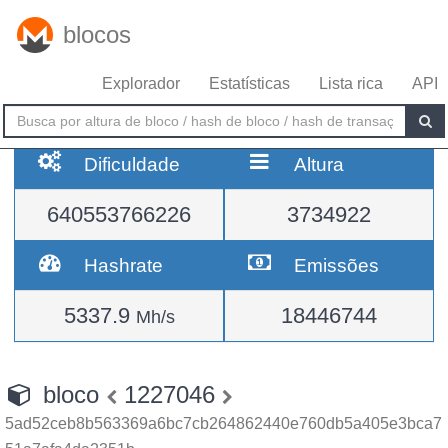
blocos
Explorador
Estatísticas
Lista rica
API
Dificuldade
Altura
640553766226
3734922
Hashrate
Emissões
5337.9
18446744
Mh/s
bloco
1227046
5ad52ceb8b563369a6bc7cb264862440e760db5a405e3bca7