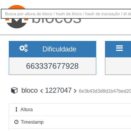
blocos
Dificuldade
663337677928
bloco
1227047
6e3b43d3d8d1b47bed20
Altura
Timestamp