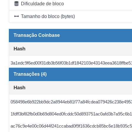
Dificuldade de bloco
Tamanho do bloco (bytes)
Transação Coinbase
Hash
3a1edc9f6ed00f31db3b56f03b1df1842103e43143eea3618ffbe5
Transações (4)
Hash
058498e6b922bb9dc2a8944eb81f77a84fcdea079426c238e4953
1fdff3bf82fb0d0b69d804ed0fcddc50d893751ac0afd3b7a95c6b
ac76c9e4e00c06d44f241ccabad0f9f1636cdcb85bc6e18b935c5