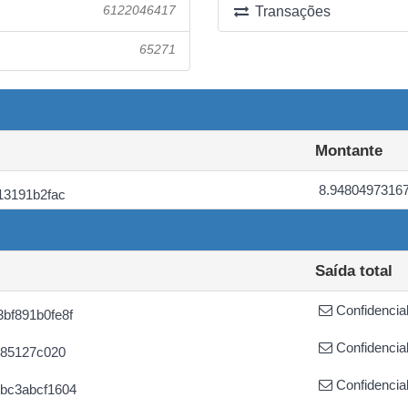
6122046417
Transações
65271
Montante
8.9480497316
13191b2fac
Saída total
Confidencia
bf891b0fe8f
Confidencia
185127c020
Confidencia
bc3abcf1604