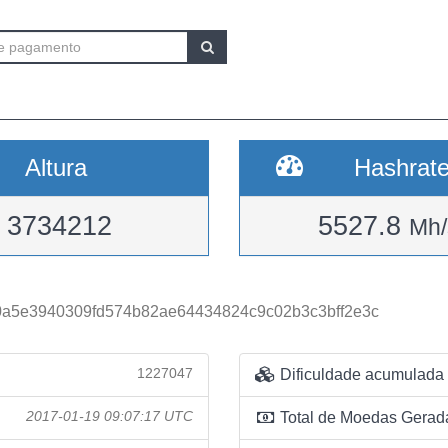
Altura
Hashrat
3734212
5527.8
Mh/
a5e3940309fd574b82ae64434824c9c02b3c3bff2e3c
1227047
Dificuldade acumulada
2017-01-19 09:07:17 UTC
Total de Moedas Gerad