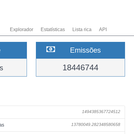
Explorador
Estatísticas
Lista rica
API
e
Emissões
18446744
s
1494385367724512
as
13780049.282348580658