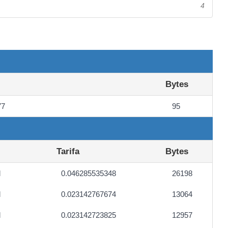
4
Bytes
77
95
Tarifa
Bytes
l
0.046285535348
26198
l
0.023142767674
13064
l
0.023142723825
12957