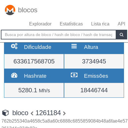
blocos
Explorador
Estatísticas
Lista rica
API
Dificuldade
Altura
633617568705
3734945
Hashrate
Emissões
5280.1
18446744
Mh/s
bloco
1261184
762b255340a4658c5a8a60c6888c6855859084b48a6fae4e57