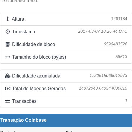
2613d4a934b82c
Altura
1261184
Timestamp
2017-03-07 18:26:44 UTC
Dificuldade de bloco
6590483526
Tamanho do bloco (bytes)
58613
Dificuldade acumulada
1720515066012973
Total de Moedas Geradas
14072043.640544030815
Transações
3
Transação Coinbase