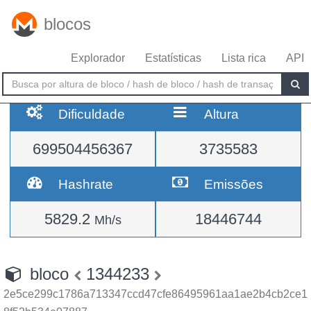
blocos
Explorador
Estatísticas
Lista rica
API
Dificuldade
Altura
699504456367
3735583
Hashrate
Emissões
5829.2
18446744
Mh/s
bloco
1344233
2e5ce299c1786a713347ccd47cfe86495961aa1ae2b4cb2ce1