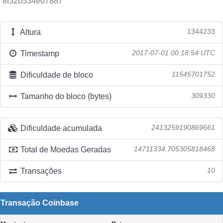
8f52b534e07887
Altura
1344233
Timestamp
2017-07-01 00:18:54 UTC
Dificuldade de bloco
11545701752
Tamanho do bloco (bytes)
309330
Dificuldade acumulada
2413259190869661
Total de Moedas Geradas
14711334.705305818468
Transações
10
Transação Coinbase