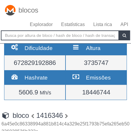
blocos
Explorador
Estatísticas
Lista rica
API
Dificuldade
Altura
672829192886
3735747
Hashrate
Emissões
5606.9
18446744
Mh/s
bloco
1416346
6a45e0c86338994a881b814c4a329e25f1793b75efa265eb50