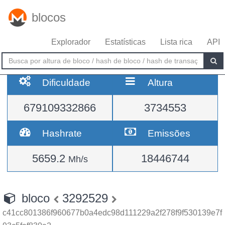
blocos
Explorador
Estatísticas
Lista rica
API
Dificuldade
Altura
679109332866
3734553
Hashrate
Emissões
5659.2
18446744
Mh/s
bloco
3292529
c41cc801386f960677b0a4edc98d111229a2f278f9f530139e7f