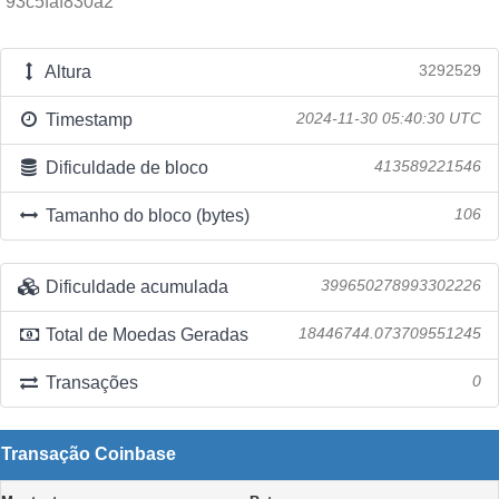
93c5faf830a2
Altura
3292529
Timestamp
2024-11-30 05:40:30 UTC
Dificuldade de bloco
413589221546
Tamanho do bloco (bytes)
106
Dificuldade acumulada
399650278993302226
Total de Moedas Geradas
18446744.073709551245
Transações
0
Transação Coinbase