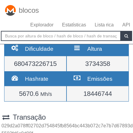
blocos
Explorador
Estatísticas
Lista rica
API
Dificuldade
Altura
680473226715
3734358
Hashrate
Emissões
5670.6
18446744
Mh/s
Transação
029d2a078ff02702d754845fb8564bc443b072c7e7b7d67893d