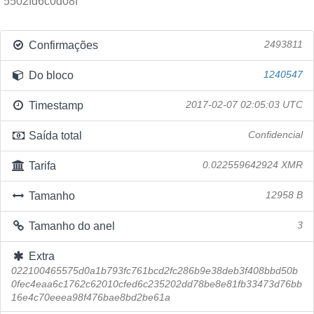
5502fd6c0d08f
Confirmações
2493811
Do bloco
1240547
Timestamp
2017-02-07 02:05:03 UTC
Saída total
Confidencial
Tarifa
0.022559642924 XMR
Tamanho
12958 B
Tamanho do anel
3
Extra
022100465575d0a1b793fc761bcd2fc286b9e38deb3f408bbd50b
0fec4eaa6c1762c62010cfed6c235202dd78be8e81fb33473d76bb
16e4c70eeea98f476bae8bd2be61a