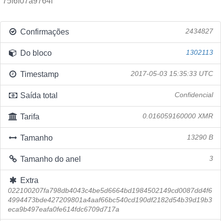
75f6f07a9764f
Confirmações
2434827
Do bloco
1302113
Timestamp
2017-05-03 15:35:33 UTC
Saída total
Confidencial
Tarifa
0.016059160000 XMR
Tamanho
13290 B
Tamanho do anel
3
Extra
022100207fa798db4043c4be5d6664bd1984502149cd0087dd4f6
4994473bde427209801a4aaf66bc540cd190df2182d54b39d19b3
eca9b497eafa0fe614fdc6709d717a