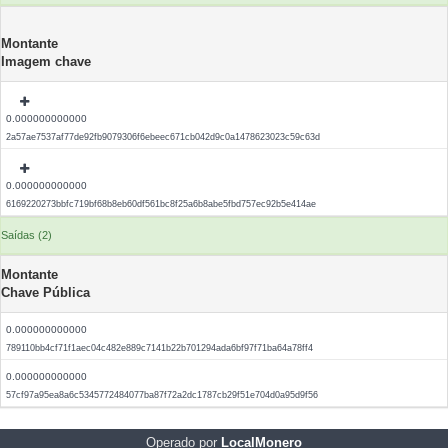
Montante
Imagem chave
0.000000000000
2a57ae7537af77de92fb9079306f6ebeec671cb042d9c0a1478623023c59c63d
0.000000000000
6169220273bbfc719bf68b8eb60df561bc8f25a6b8abe5fbd757ec92b5e414ae
Saídas (2)
Montante
Chave Pública
0.000000000000
789110bb4cf71f1aec04c482e889c7141b22b701294ada6bf97f71ba64a78ff4
0.000000000000
57cf97a95ea8a6c5345772484077ba87f72a2dc1787cb29f51e704d0a95d9f56
Operado por
LocalMonero