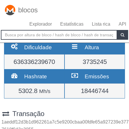
blocos
Explorador
Estatísticas
Lista rica
API
Dificuldade
Altura
636336239670
3735245
Hashrate
Emissões
5302.8
18446744
Mh/s
Transação
1aeddf12d3b1d962261a7c5e9200cbaa00fdfe65a927239e377