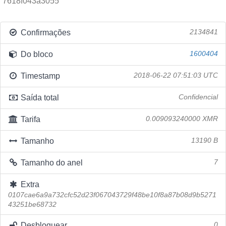
7618f043a3055
Confirmações
2134841
Do bloco
1600404
Timestamp
2018-06-22 07:51:03 UTC
Saída total
Confidencial
Tarifa
0.009093240000 XMR
Tamanho
13190 B
Tamanho do anel
7
Extra
0107cae6a9a732cfc52d23f067043729f48be10f8a87b08d9b5271
43251be68732
Desbloquear
0