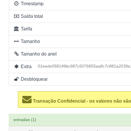
Timestamp
Saída total
Tarifa
Tamanho
Tamanho do anel
Extra
01eede058149bc987c5076855aa8c7c881a2039e1
Desbloquear
Transação Confidencial - os valores não são
entradas (1)