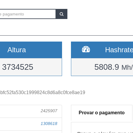
Altura
Hashrat
3734525
5808.9
Mh/
bfc52fa530c1999824c8d6a8c0fce8ae19
2425907
Provar o pagamento
1308618