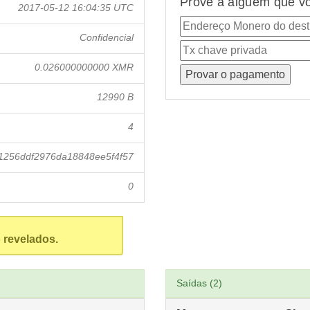
Prove a alguém que vo
2017-05-12 16:04:35 UTC
Confidencial
0.026000000000 XMR
12990 B
4
256ddf2976da18848ee5f4f57
0
 revelados.
Saídas (2)