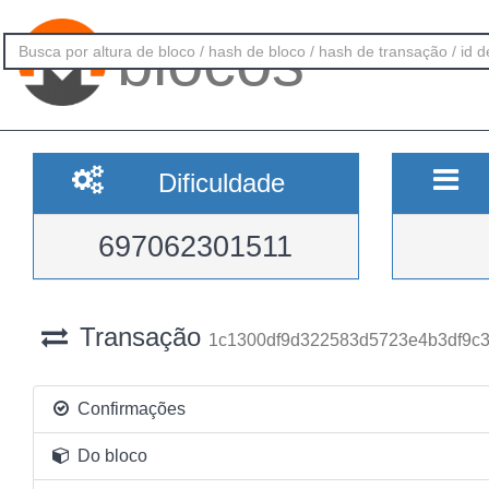
blocos
Dificuldade
697062301511
Transação
1c1300df9d322583d5723e4b3df9c3
Confirmações
Do bloco