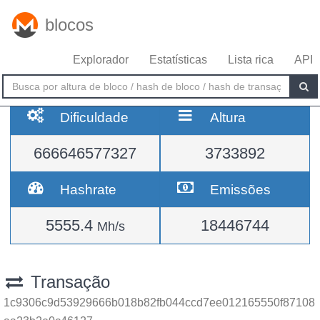
blocos
Explorador
Estatísticas
Lista rica
API
Dificuldade
Altura
666646577327
3733892
Hashrate
Emissões
5555.4
18446744
Mh/s
Transação
1c9306c9d53929666b018b82fb044ccd7ee012165550f87108