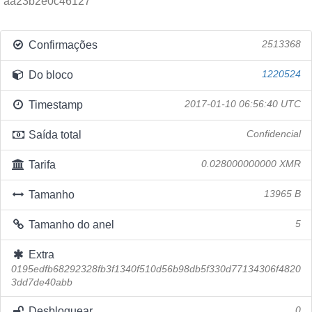
aa23b2e0c46127
Confirmações
2513368
Do bloco
1220524
Timestamp
2017-01-10 06:56:40 UTC
Saída total
Confidencial
Tarifa
0.028000000000 XMR
Tamanho
13965 B
Tamanho do anel
5
Extra
0195edfb68292328fb3f1340f510d56b98db5f330d77134306f4820
3dd7de40abb
Desbloquear
0