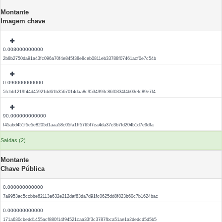
Montante
Imagem chave
0.008000000000
2b8b2750da91a43fc096a70f4e845f38e8ceb0811eb33788f07461acf0e7c54b
0.090000000000
5fcbb1219f44d45921dd61b3567014daa8c9534993c86f0334f4b03efc89e7f4
90.000000000000
f45abd451f5e5e8205d1aaa58c05fa1ff5765f7ea4da37e3b7fd204b1d7e9dfa
Saídas (2)
Montante
Chave Pública
0.000000000000
7a9953ac5ccbbe62113a632e212daf83da7d91fc0625dd8f823b60c7b1624bac
0.000000000000
171a630cbedd1455acf880f14f94521caa33f3c3787fbca51ae1a2dedcd5d5b5