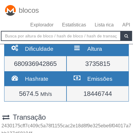
blocos
Explorador
Estatísticas
Lista rica
API
Dificuldade
Altura
680936942865
3735815
Hashrate
Emissões
5674.5
18446744
Mh/s
Transação
2430175cff7c409c5a78f1155cac2e18d8f9e325ebe6f04017a7