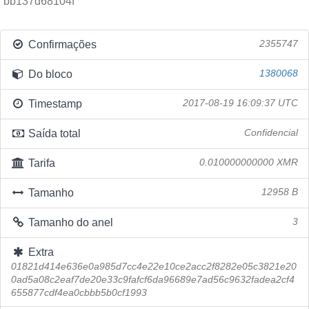
bb137d68104f
Confirmações
2355747
Do bloco
1380068
Timestamp
2017-08-19 16:09:37 UTC
Saída total
Confidencial
Tarifa
0.010000000000 XMR
Tamanho
12958 B
Tamanho do anel
3
Extra
01821d414e636e0a985d7cc4e22e10ce2acc2f8282e05c3821e20
0ad5a08c2eaf7de20e33c9fafcf6da96689e7ad56c9632fadea2cf4
655877cdf4ea0cbbb5b0cf1993