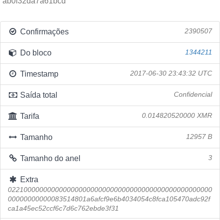
ab0f32da7a61bcd
Confirmações
2390507
Do bloco
1344211
Timestamp
2017-06-30 23:43:32 UTC
Saída total
Confidencial
Tarifa
0.014820520000 XMR
Tamanho
12957 B
Tamanho do anel
3
Extra
0221000000000000000000000000000000000000000000000000
00000000000083514801a6afcf9e6b4034054c8fca105470adc92f
ca1a45ec52ccf6c7d6c762ebde3f31