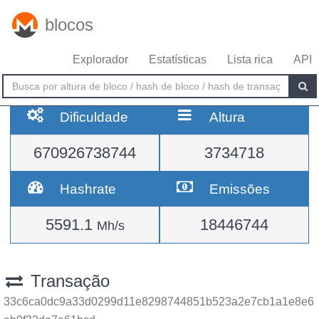
blocos
Explorador
Estatísticas
Lista rica
API
Dificuldade
Altura
670926738744
3734718
Hashrate
Emissões
5591.1
18446744
Mh/s
Transação
33c6ca0dc9a33d0299d11e8298744851b523a2e7cb1a1e8e6