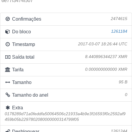
6e77f3474f507
Confirmações
2474615
Do bloco
1261184
Timestamp
2017-03-07 18:26:44 UTC
Saída total
8.440896344237 XMR
Tarifa
0.000000000000 XMR
Tamanho
95 B
Tamanho do anel
0
Extra
0178289d71a0feddfa50064506c21933a4b9e3f16593f0c2592af9
459b05b2297802080000000314799f05
Desbloquear
1261244