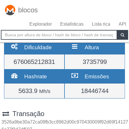
blocos
Explorador
Estatísticas
Lista rica
API
Dificuldade
Altura
676065212831
3735799
Hashrate
Emissões
5633.9
18446744
Mh/s
Transação
3526a9be30a72ca08fb3cc8962d00c970430009f92d69f14127