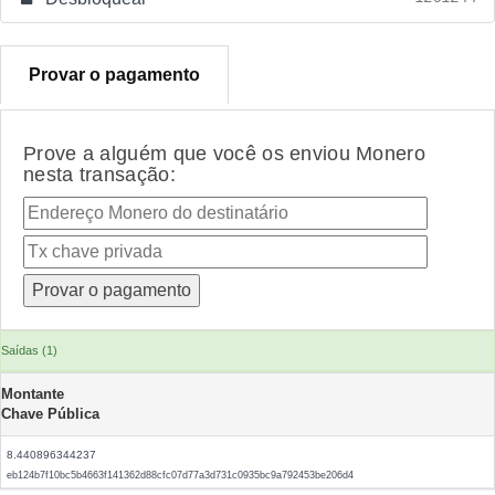
Provar o pagamento
Prove a alguém que você os enviou Monero
nesta transação:
Saídas (1)
Montante
Chave Pública
8.440896344237
eb124b7f10bc5b4663f141362d88cfc07d77a3d731c0935bc9a792453be206d4