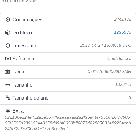
81e66d13c2089
Confirmações
2441432
Do bloco
1295633
Timestamp
2017-04-24 16:08:58 UTC
Saída total
Confidencial
Tarifa
0.016258840000 XMR
Tamanho
13291 B
Tamanho do anel
3
Extra
022100ed24e432abe5574fa1eaaaaa2a2f95e49f78516f26f70b06
65f2505d239663ee0158d09bf6650bff9877492885031e8925ecbb
243f32c6e830a81c157b6ccf2cdf