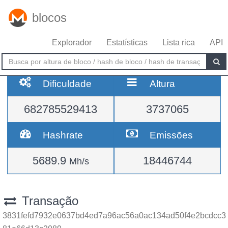
blocos
Explorador
Estatísticas
Lista rica
API
Dificuldade
Altura
682785529413
3737065
Hashrate
Emissões
5689.9
18446744
Mh/s
Transação
3831fefd7932e0637bd4ed7a96ac56a0ac134ad50f4e2bcdcc3