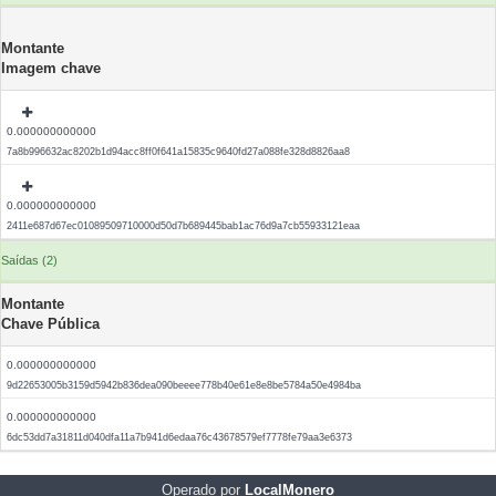
Montante
Imagem chave
0.000000000000
7a8b996632ac8202b1d94acc8ff0f641a15835c9640fd27a088fe328d8826aa8
0.000000000000
2411e687d67ec01089509710000d50d7b689445bab1ac76d9a7cb55933121eaa
Saídas (2)
Montante
Chave Pública
0.000000000000
9d22653005b3159d5942b836dea090beeee778b40e61e8e8be5784a50e4984ba
0.000000000000
6dc53dd7a31811d040dfa11a7b941d6edaa76c43678579ef7778fe79aa3e6373
Operado por
LocalMonero