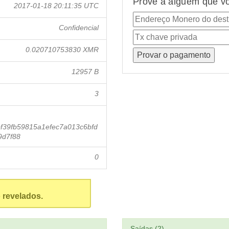
Prove a alguém que vo
2017-01-18 20:11:35 UTC
Confidencial
0.020710753830 XMR
12957 B
3
f39fb59815a1efec7a013c6bfd
9d7f88
0
 revelados.
Saídas (2)