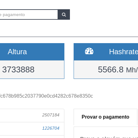
Altura
Hashrat
3733888
5566.8
Mh/
fc678b985c2037790e0cd4282c678e8350c
2507184
Provar o pagamento
1226704