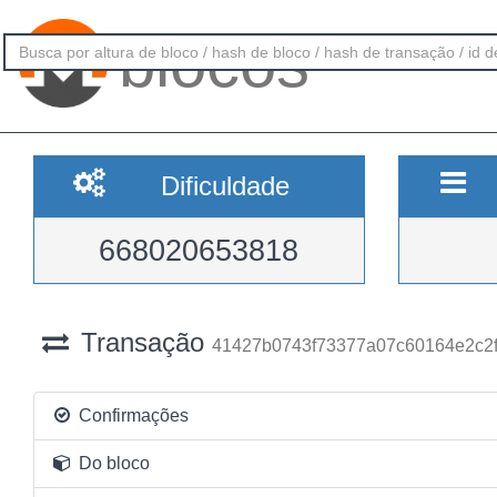
blocos
Dificuldade
668020653818
Transação
41427b0743f73377a07c60164e2c2
Confirmações
Do bloco