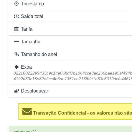
Timestamp
Saída total
Tarifa
Tamanho
Tamanho do anel
Extra
02210022299435c9c14e06bdf7b1064cce8ac266bae195af494b
4192d33c15e82e2cc4b6ae1351ea216fbfe1a83c8019dcfc4461
Desbloquear
Transação Confidencial - os valores não são
entradas (1)