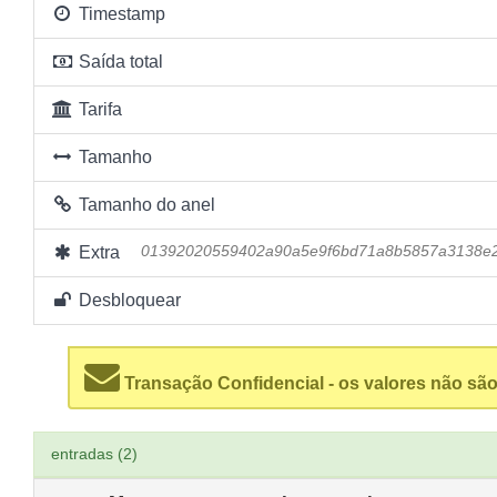
Timestamp
Saída total
Tarifa
Tamanho
Tamanho do anel
Extra
01392020559402a90a5e9f6bd71a8b5857a3138e2
Desbloquear
Transação Confidencial - os valores não são
entradas (2)