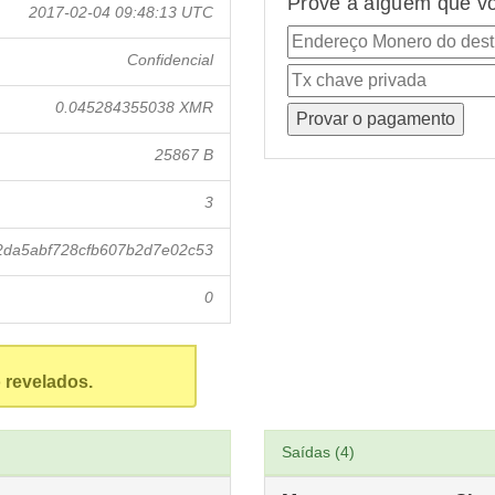
Prove a alguém que vo
2017-02-04 09:48:13 UTC
Confidencial
0.045284355038 XMR
25867 B
3
da5abf728cfb607b2d7e02c53
0
 revelados.
Saídas (4)