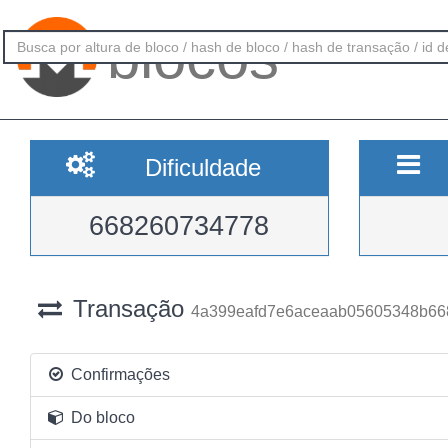
blocos
Dificuldade
668260734778
Transação
4a399eafd7e6aceaab05605348b66
Confirmações
Do bloco