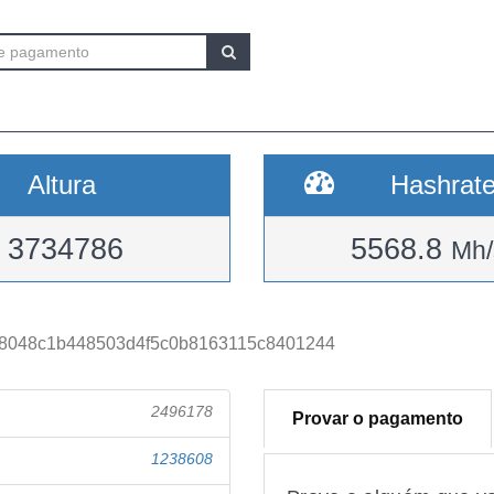
Altura
Hashrat
3734786
5568.8
Mh/
8048c1b448503d4f5c0b8163115c8401244
2496178
Provar o pagamento
1238608